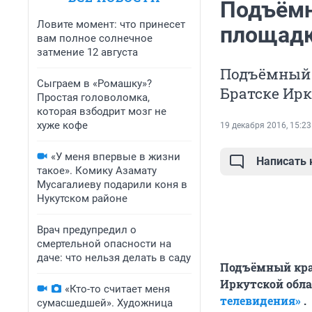
Подъёмн
Ловите момент: что принесет
площадк
вам полное солнечное
затмение 12 августа
Подъёмный 
Сыграем в «Ромашку»?
Братске Ирк
Простая головоломка,
которая взбодрит мозг не
хуже кофе
19 декабря 2016, 15:23
«У меня впервые в жизни
Написать
такое». Комику Азамату
Мусагалиеву подарили коня в
Нукутском районе
Врач предупредил о
смертельной опасности на
даче: что нельзя делать в саду
Подъёмный кран
Иркутской обла
«Кто-то считает меня
телевидения»
.
сумасшедшей». Художница