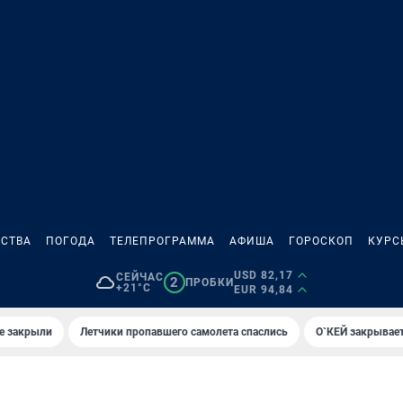
СТВА
ПОГОДА
ТЕЛЕПРОГРАММА
АФИША
ГОРОСКОП
КУРС
USD 82,17
СЕЙЧАС
2
ПРОБКИ
+21°C
EUR 94,84
е закрыли
Летчики пропавшего самолета спаслись
О`КЕЙ закрывает