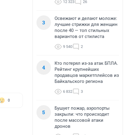
12 323
26
Освежают и делают моложе:
3
лучшие стрижки для женщин
после 40 — топ стильных
вариантов от стилиста
9 540
2
Кто потерял из-за атак БПЛА.
4
Рейтинг крупнейших
продавцов маркетплейсов из
Байкальского региона
6 832
3
0
Бушует пожар, аэропорты
5
закрыли: что происходит
после массовой атаки
дронов