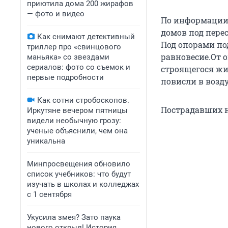
приютила дома 200 жирафов
— фото и видео
По информации 
домов под пере
Как снимают детективный
Под опорами по
триллер про «свинцового
равновесие.От 
маньяка» со звездами
сериалов: фото со съемок и
строящегося жил
первые подробности
повисли в возду
Как сотни стробоскопов.
Пострадавших н
Иркутяне вечером пятницы
видели необычную грозу:
ученые объяснили, чем она
уникальна
Минпросвещения обновило
список учебников: что будут
изучать в школах и колледжах
с 1 сентября
Укусила змея? Зато паука
нового открыл! История