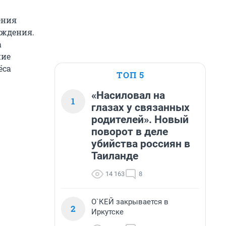
ения
ождения.
а
ние
ёса
ТОП 5
«Насиловал на
1
глазах у связанных
родителей». Новый
поворот в деле
убийства россиян в
Таиланде
14 163
8
О`КЕЙ закрывается в
2
Иркутске