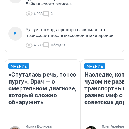
Байкальского региона
6 238
3
Бушует пожар, аэропорты закрыли: что
5
происходит после массовой атаки дронов
4 589
Обсудить
МНЕНИЕ
МНЕНИЕ
«Спуталась речь, понес
Наследие, кото
пургу». Врач — о
чудом не разва
смертельном диагнозе,
транспортный 
который сложно
разнес миф о 
обнаружить
советских доро
Ирина Волкова
Олег Арефьев