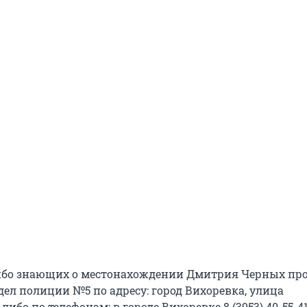
ибо знающих о местонахождении Дмитрия Черных пр
дел полиции №5 по адресу: город Вихоревка, улица
 либо по телефонам: в городе Вихоревке 8 (3953) 40-55-4