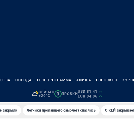
СТВА
ПОГОДА
ТЕЛЕПРОГРАММА
АФИША
ГОРОСКОП
КУРС
USD 81,41
СЕЙЧАС
0
ПРОБКИ
+20°C
EUR 94,06
е закрыли
Летчики пропавшего самолета спаслись
О`КЕЙ закрывает