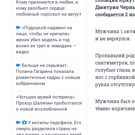
Кому признаются в любви, а
Дмитрия Черных
кому разобьют сердце:
сообщается 2 н
любовный гороскоп на август
«Подушкой надавил на
Мужчина 1 октя
лицо, чтобы не кричала»:
и не вернулся.
жених убил модель и год
возил ее труп в чемодане —
видео
Пропавший родилс
сантиметров, п
Больше не скрывает:
голубые глаза,
Полина Гагарина показала
нос с горбинкой
романтичные кадры с новым
избранником
руках отсутству
«Четырех мужей потеряла»:
Мужчина был об
Прохор Шаляпин проболтался
тёмно-коричнев
о новой возлюбленной
У могилы педофила. Его
смерть разделила страну на
два лагеря, а защитника детей