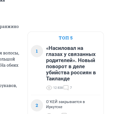
Харанжино
ТОП 5
«Насиловал на
1
я волосы,
глазах у связанных
большой
родителей». Новый
 На обеих
поворот в деле
убийства россиян в
Таиланде
рукавов,
12 838
7
О`КЕЙ закрывается в
2
Иркутске