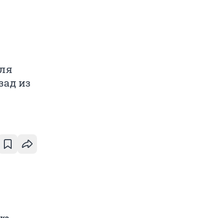
еля
зад из
ска