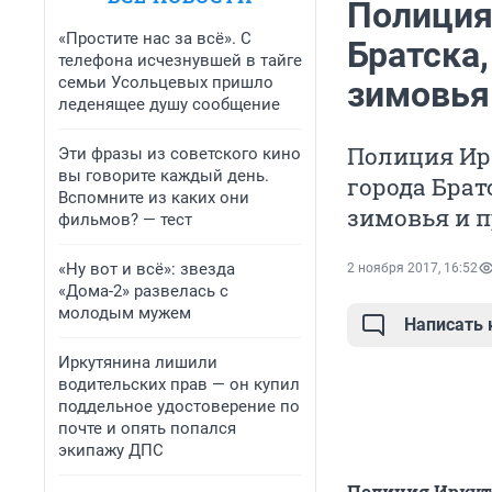
Полиция
«Простите нас за всё». С
Братска
телефона исчезнувшей в тайге
семьи Усольцевых пришло
зимовья
леденящее душу сообщение
Полиция Ир
Эти фразы из советского кино
вы говорите каждый день.
города Брат
Вспомните из каких они
зимовья и 
фильмов? — тест
«Ну вот и всё»: звезда
2 ноября 2017, 16:52
«Дома-2» развелась с
молодым мужем
Написать
Иркутянина лишили
водительских прав — он купил
поддельное удостоверение по
почте и опять попался
экипажу ДПС
Полиция Иркутс