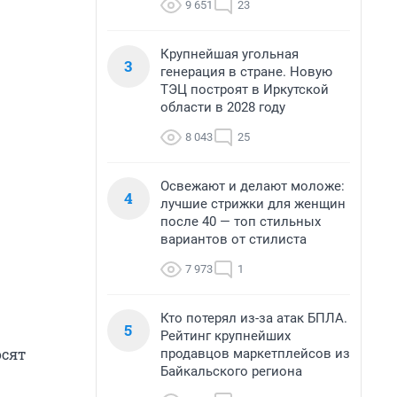
9 651
23
Крупнейшая угольная
3
генерация в стране. Новую
ТЭЦ построят в Иркутской
области в 2028 году
8 043
25
Освежают и делают моложе:
4
лучшие стрижки для женщин
после 40 — топ стильных
вариантов от стилиста
7 973
1
Кто потерял из-за атак БПЛА.
5
Рейтинг крупнейших
осят
продавцов маркетплейсов из
Байкальского региона
1