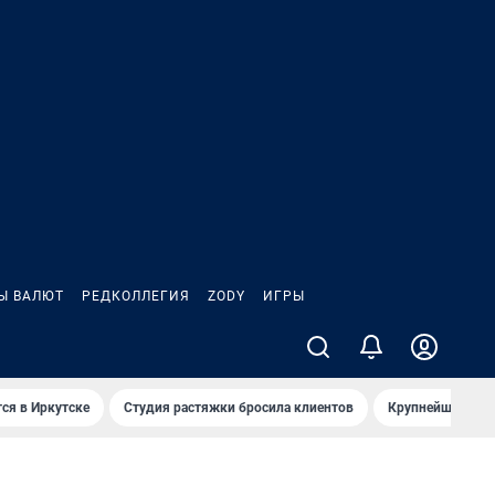
Ы ВАЛЮТ
РЕДКОЛЛЕГИЯ
ZODY
ИГРЫ
ся в Иркутске
Студия растяжки бросила клиентов
Крупнейшие про