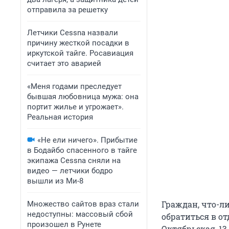
отправила за решетку
Летчики Cessna назвали
причину жесткой посадки в
иркутской тайге. Росавиация
считает это аварией
«Меня годами преследует
бывшая любовница мужа: она
портит жилье и угрожает».
Реальная история
«Не ели ничего». Прибытие
в Бодайбо спасенного в тайге
экипажа Cessna сняли на
видео — летчики бодро
вышли из Ми-8
Граждан, что-л
Множество сайтов враз стали
недоступны: массовый сбой
обратиться в от
произошел в Рунете
Октябрьская, 13,