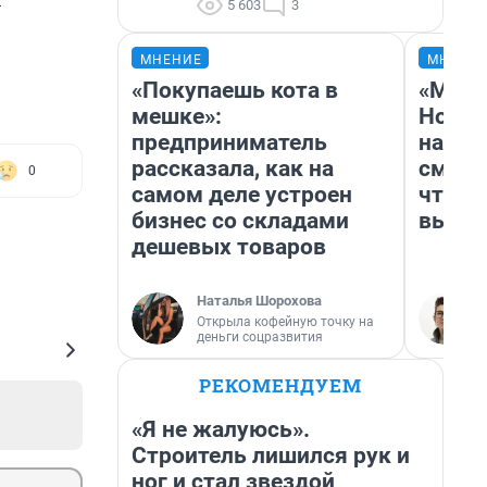
5 603
3
МНЕНИЕ
МНЕНИ
«Покупаешь кота в
«Мы в
мешке»:
Нолан
предприниматель
настр
рассказала, как на
смотр
0
самом деле устроен
чтобы
бизнес со складами
выгля
дешевых товаров
Наталья Шорохова
Открыла кофейную точку на
деньги соцразвития
РЕКОМЕНДУЕМ
«Я не жалуюсь».
Строитель лишился рук и
ног и стал звездой