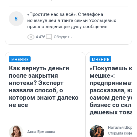
«Простите нас за всё». С телефона
5
исчезнувшей в тайге семьи Усольцевых
пришло леденящее душу сообщение
4 476
Обсудить
МНЕНИЕ
МНЕНИЕ
Как вернуть деньги
«Покупаешь ко
после закрытия
мешке»:
ипотеки? Эксперт
предпринимат
назвала способ, о
рассказала, как
котором знают далеко
самом деле ус
не все
бизнес со скл
дешевых това
Наталья Шорох
Анна Ермакова
Открыла кофейн