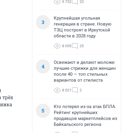
9 732
23
Крупнейшая угольная
3
генерация в стране. Новую
ТЭЦ построят в Иркутской
области в 2028 году
8 055
25
Освежают и делают моложе:
4
лучшие стрижки для женщин
после 40 — топ стильных
вариантов от стилиста
и
8 021
2
в трёх
дника
Кто потерял из-за атак БПЛА.
5
Рейтинг крупнейших
продавцов маркетплейсов из
Байкальского региона
и