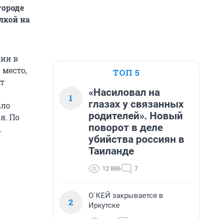
городе
лкой на
нии в
место,
ТОП 5
ут
«Насиловал на
1
глазах у связанных
ало
родителей». Новый
я. По
поворот в деле
.
убийства россиян в
Таиланде
12 886
7
О`КЕЙ закрывается в
2
Иркутске