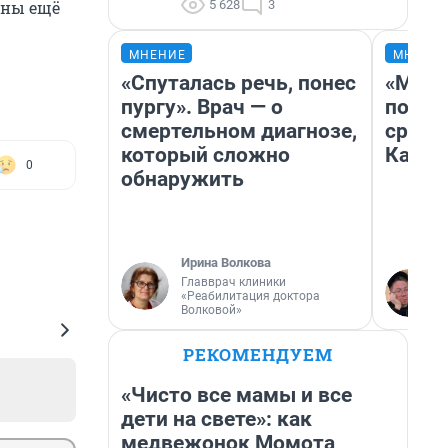
5 628
3
ины ещё
МНЕНИЕ
МНЕНИ
«Спуталась речь, понес
«Маши
пургу». Врач — о
полет
смертельном диагнозе,
сравн
который сложно
Казах
0
обнаружить
Ирина Волкова
Главврач клиники
«Реабилитация доктора
Волковой»
РЕКОМЕНДУЕМ
«Чисто все мамы и все
дети на свете»: как
медвежонок Момота