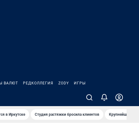
Ы ВАЛЮТ
РЕДКОЛЛЕГИЯ
ZODY
ИГРЫ
ся в Иркутске
Студия растяжки бросила клиентов
Крупнейшие про