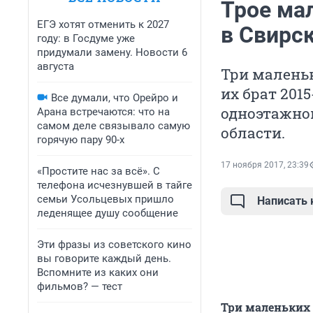
Трое ма
ЕГЭ хотят отменить к 2027
в Свирс
году: в Госдуме уже
придумали замену. Новости 6
августа
Три маленьк
их брат 201
Все думали, что Орейро и
одноэтажно
Арана встречаются: что на
самом деле связывало самую
области.
горячую пару 90-х
17 ноября 2017, 23:39
«Простите нас за всё». С
телефона исчезнувшей в тайге
семьи Усольцевых пришло
Написать
леденящее душу сообщение
Эти фразы из советского кино
вы говорите каждый день.
Вспомните из каких они
фильмов? — тест
Три маленьких 