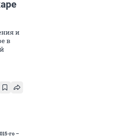
жаре
ения и
ре в
ой
015-го –