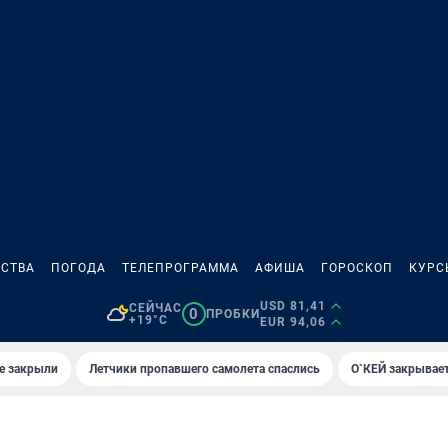
СТВА
ПОГОДА
ТЕЛЕПРОГРАММА
АФИША
ГОРОСКОП
КУРС
USD 81,41
СЕЙЧАС
0
ПРОБКИ
+19°C
EUR 94,06
е закрыли
Летчики пропавшего самолета спаслись
О`КЕЙ закрывает