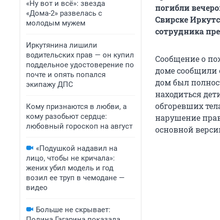
«Ну вот и всё»: звезда
погибли вечеро
«Дома-2» развелась с
Свирске Иркутс
молодым мужем
сотрудника пре
Иркутянина лишили
водительских прав — он купил
Сообщение о пож
поддельное удостоверение по
доме сообщили 
почте и опять попался
дом был полнос
экипажу ДПС
находиться дет
обгоревших тел
Кому признаются в любви, а
кому разобьют сердце:
нарушение прав
любовный гороскоп на август
основной версии
«Подушкой надавил на
лицо, чтобы не кричала»:
жених убил модель и год
возил ее труп в чемодане —
видео
Больше не скрывает:
Полина Гагарина показала