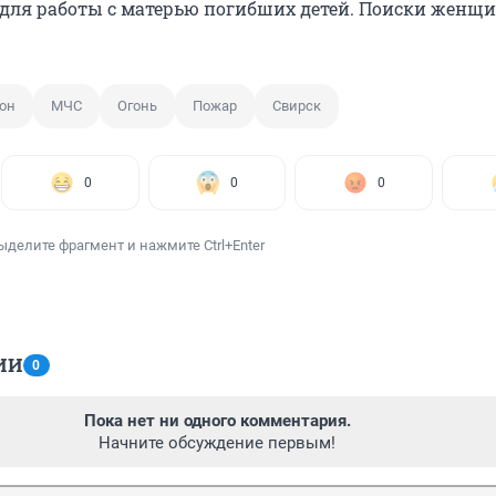
для работы с матерью погибших детей. Поиски женщ
он
МЧС
Огонь
Пожар
Свирск
0
0
0
ыделите фрагмент и нажмите Ctrl+Enter
ИИ
0
Пока нет ни одного комментария.
Начните обсуждение первым!