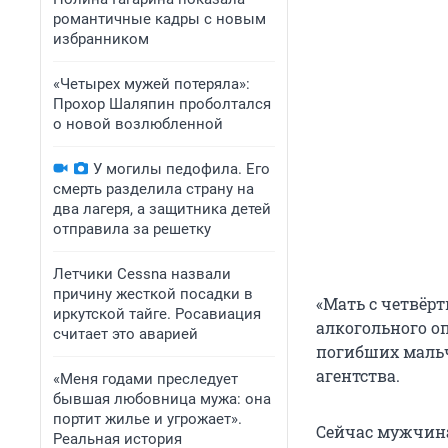
романтичные кадры с новым
избранником
«Четырех мужей потеряла»:
Прохор Шаляпин проболтался
о новой возлюбленной
У могилы педофила. Его
смерть разделила страну на
два лагеря, а защитника детей
отправила за решетку
Летчики Cessna назвали
причину жесткой посадки в
«Мать с четвёрт
иркутской тайге. Росавиация
алкогольного оп
считает это аварией
погибших мальч
агентства.
«Меня годами преследует
бывшая любовница мужа: она
портит жилье и угрожает».
Сейчас мужчина
Реальная история