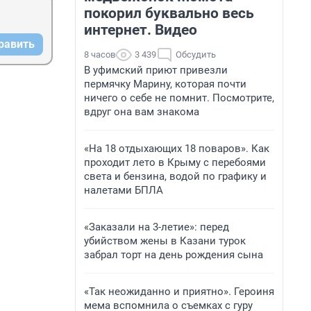
покорил буквально весь
интернет. Видео
равить
8 часов
3 439
Обсудить
В уфимский приют привезли
пермячку Марину, которая почти
ничего о себе не помнит. Посмотрите,
вдруг она вам знакома
«На 18 отдыхающих 18 поваров». Как
проходит лето в Крыму с перебоями
света и бензина, водой по графику и
налетами БПЛА
«Заказали на 3-летие»: перед
убийством жены в Казани турок
забрал торт на день рождения сына
«Так неожиданно и приятно». Героиня
мема вспомнила о съемках с гуру