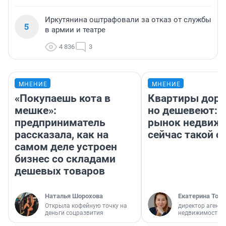
Иркутянина оштрафовали за отказ от службы
5
в армии и театре
4 836
3
МНЕНИЕ
МНЕНИЕ
«Покупаешь кота в
Квартиры дор
мешке»:
но дешевеют: 
предприниматель
рынок недвиж
рассказала, как на
сейчас такой 
самом деле устроен
бизнес со складами
дешевых товаров
Наталья Шорохова
Екатерина Торо
Открыла кофейную точку на
директор агентс
деньги соцразвития
недвижимости