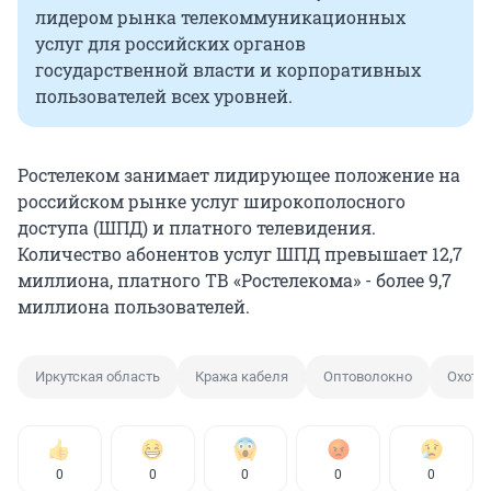
лидером рынка телекоммуникационных
услуг для российских органов
государственной власти и корпоративных
пользователей всех уровней.
Ростелеком занимает лидирующее положение на
российском рынке услуг широкополосного
доступа (ШПД) и платного телевидения.
Количество абонентов услуг ШПД превышает 12,7
миллиона, платного ТВ «Ростелекома» - более 9,7
миллиона пользователей.
Иркутская область
Кража кабеля
Оптоволокно
Охотн
0
0
0
0
0