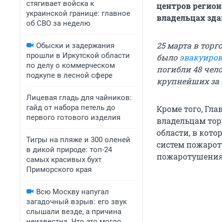
стягивает войска к
центров регион
украинской границе: главное
владельцах зда
об СВО за неделю
25 марта в тор
Обыски и задержания
прошли в Иркутской области
было
эвакуиро
по делу о коммерческом
погибли 48 чел
подкупе в лесной сфере
крупнейших за 1
Лицевая гладь для чайников:
гайд от набора петель до
Кроме того, Гл
первого готового изделия
владельцам тор
области, в кот
Тигры на пляже и 300 оленей
систем пожарот
в дикой природе: топ-24
пожаротушения,
самых красивых бухт
Приморского края
Всю Москву напугал
загадочный взрыв: его звук
слышали везде, а причина
неизвестна. Что это могло