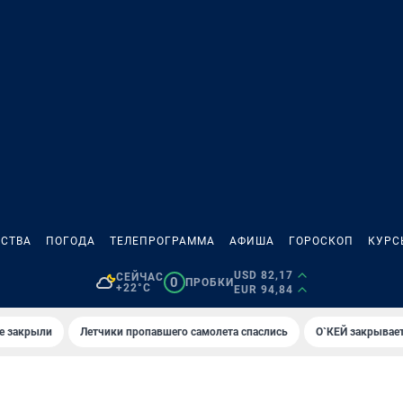
СТВА
ПОГОДА
ТЕЛЕПРОГРАММА
АФИША
ГОРОСКОП
КУРС
USD 82,17
СЕЙЧАС
0
ПРОБКИ
+22°C
EUR 94,84
е закрыли
Летчики пропавшего самолета спаслись
О`КЕЙ закрывает