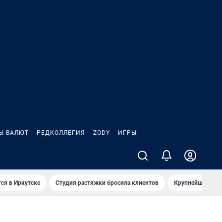
Ы ВАЛЮТ
РЕДКОЛЛЕГИЯ
ZODY
ИГРЫ
ся в Иркутске
Студия растяжки бросила клиентов
Крупнейшие про