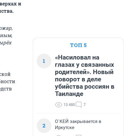
верках и
ства.
ожар,
нным,
тырёх
ТОП 5
«Насиловал на
1
глазах у связанных
родителей». Новый
ской
поворот в деле
бности
убийства россиян в
едств
Таиланде
13 480
7
О`КЕЙ закрывается в
2
Иркутске