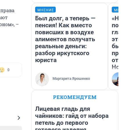
 права
МНЕНИЕ
МНЕНИ
ают
Был долг, а теперь —
«Нико
оном», –
пенсия! Как вместо
побед
повисших в воздухе
главн
алиментов получать
этого
реальные деньги:
бьет 
разбор иркутского
прока
юриста
отзыв
Нолан
0
Маргарита Ярошенко
РЕКОМЕНДУЕМ
Лицевая гладь для
чайников: гайд от набора
петель до первого
готового изделия