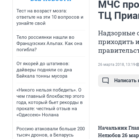
МЧС про
Тест на возраст мозга:
ТЦ Приа
ответьте на эти 10 вопросов и
узнайте свой
Надзорные 
Тело россиянки нашли во
приходить и
Французских Альпах. Как она
правительст
погибла?
От якорей до штативов:
26 марта 2018, 13:19
дайверы подняли со дна
Байкала тонны мусора
Написать
«Никого нельзя победить». О
чем главный блокбастер этого
года, который бьет рекорды в
прокате: честный отзыв на
«Одиссею» Нолана
Начальник Глав
Россию атаковали больше 200
Нелюбов 26 мар
тысяч дронов, а Беларусь