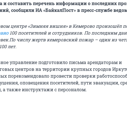
а и составить перечень информации о последних про
ний, сообщили ИА «БайкалПост» в пресс-службе ведом
говом центре «Зимняя вишня» в Кемерово произошёл п
вано
100 посетителей и сотрудников. По последним да
овек.По числу жертв кемеровский пожар – один из че
00 лет.
авное управление подготовило письма арендаторам и
говых центров на территории крупных городов Иркут
орых порекомендовало провести проверки работоспосо
ушения, оповещения посетителей, пути эвакуации, ср
 а также инструктажи с персоналом.