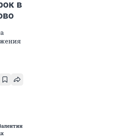
рок в
ово
ва
яжения
Валентин
ых