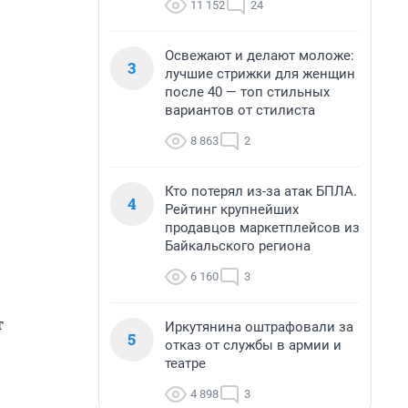
11 152
24
Освежают и делают моложе:
3
лучшие стрижки для женщин
после 40 — топ стильных
вариантов от стилиста
8 863
2
Кто потерял из-за атак БПЛА.
4
Рейтинг крупнейших
продавцов маркетплейсов из
Байкальского региона
6 160
3
т
Иркутянина оштрафовали за
5
отказ от службы в армии и
театре
4 898
3