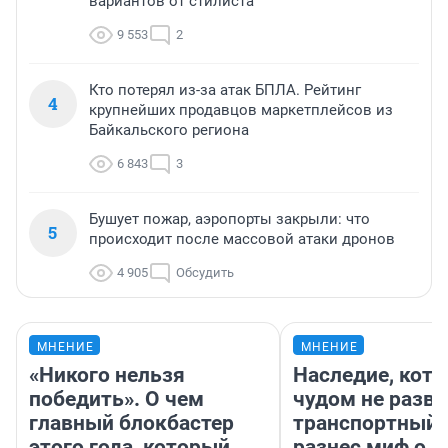
вариантов от стилиста
9 553
2
Кто потерял из-за атак БПЛА. Рейтинг
4
крупнейших продавцов маркетплейсов из
Байкальского региона
6 843
3
Бушует пожар, аэропорты закрыли: что
5
происходит после массовой атаки дронов
4 905
Обсудить
МНЕНИЕ
МНЕНИЕ
«Никого нельзя
Наследие, кото
победить». О чем
чудом не разва
главный блокбастер
транспортный 
этого года, который
разнес миф о 