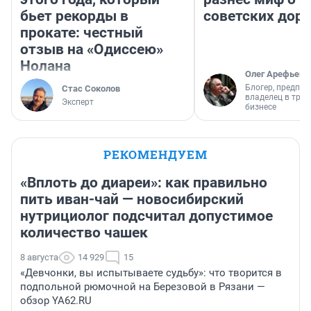
бьет рекорды в
советских доро
прокате: честный
отзыв на «Одиссею»
Нолана
Олег Арефьев
Блогер, предпри
Стас Соколов
владелец в тра
Эксперт
бизнесе
РЕКОМЕНДУЕМ
«Вплоть до диареи»: как правильно
пить иван-чай — новосибирский
нутрициолог подсчитал допустимое
количество чашек
8 августа
14 929
15
«Девчонки, вы испытываете судьбу»: что творится в
подпольной рюмочной на Березовой в Рязани —
обзор YA62.RU