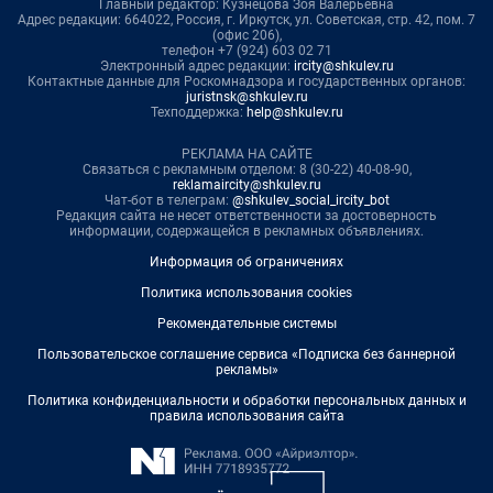
Главный редактор: Кузнецова Зоя Валерьевна
Адрес редакции: 664022, Россия, г. Иркутск, ул. Советская, стр. 42, пом. 7
(офис 206),
телефон +7 (924) 603 02 71
Электронный адрес редакции:
ircity@shkulev.ru
Контактные данные для Роскомнадзора и государственных органов:
juristnsk@shkulev.ru
Техподдержка:
help@shkulev.ru
РЕКЛАМА НА САЙТЕ
Связаться с рекламным отделом: 8 (30-22) 40-08-90,
reklamaircity@shkulev.ru
Чат-бот в телеграм:
@shkulev_social_ircity_bot
Редакция сайта не несет ответственности за достоверность
информации, содержащейся в рекламных объявлениях.
Информация об ограничениях
Политика использования cookies
Рекомендательные системы
Пользовательское соглашение сервиса «Подписка без баннерной
рекламы»
Политика конфиденциальности и обработки персональных данных и
правила использования сайта