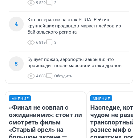
9 529
2
Кто потерял из-за атак БПЛА. Рейтинг
4
крупнейших продавцов маркетплейсов из
Байкальского региона
6 819
3
Бушует пожар, аэропорты закрыли: что
5
происходит после массовой атаки дронов
4 883
Обсудить
МНЕНИЕ
МНЕНИЕ
«Финал не совпал с
Наследие, кото
ожиданиями»: стоит ли
чудом не разва
смотреть фильм
транспортный 
«Старый орел» на
разнес миф о 
большом экране —
советских доро