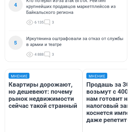
Кто потерял из-за атак БПЛА. Рейтинг
4
крупнейших продавцов маркетплейсов из
Байкальского региона
6 135
3
Иркутянина оштрафовали за отказ от службы
5
в армии и театре
4 888
3
МНЕНИЕ
МНЕНИЕ
Квартиры дорожают,
Продашь за 300
но дешевеют: почему
возьмут с 4000
рынок недвижимости
нам готовит н
сейчас такой странный
налоговый зако
коснется импор
даже репетито