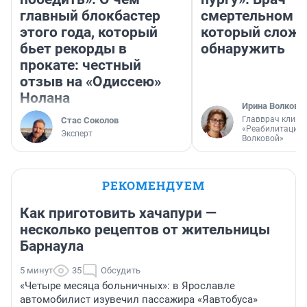
главный блокбастер
смертельном д
этого года, который
который слож
бьет рекорды в
обнаружить
прокате: честный
отзыв на «Одиссею»
Нолана
Ирина Волкова
Главврач клини
Стас Соколов
«Реабилитация 
Эксперт
Волковой»
РЕКОМЕНДУЕМ
Как приготовить хачапури —
несколько рецептов от жительницы
Барнаула
5 минут
35
Обсудить
«Четыре месяца больничных»: в Ярославле
автомобилист изувечил пассажира «Яавтобуса»