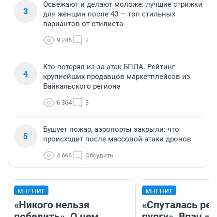
Освежают и делают моложе: лучшие стрижки
3
для женщин после 40 — топ стильных
вариантов от стилиста
9 246
2
Кто потерял из-за атак БПЛА. Рейтинг
4
крупнейших продавцов маркетплейсов из
Байкальского региона
6 364
3
Бушует пожар, аэропорты закрыли: что
5
происходит после массовой атаки дронов
4 666
Обсудить
МНЕНИЕ
МНЕНИЕ
«Никого нельзя
«Спуталась реч
победить». О чем
пургу». Врач — 