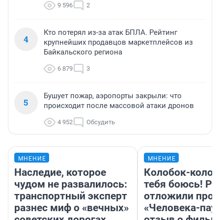
9 596
2
Кто потерял из-за атак БПЛА. Рейтинг
4
крупнейших продавцов маркетплейсов из
Байкальского региона
6 879
3
Бушует пожар, аэропорты закрыли: что
5
происходит после массовой атаки дронов
4 952
Обсудить
МНЕНИЕ
МНЕНИЕ
Наследие, которое
Колобок-колобо
чудом не развалилось:
тебя боюсь! Ра
транспортный эксперт
отложили прок
разнес миф о «вечных»
«Человека-пау
советских дорогах
отзыв о фильм