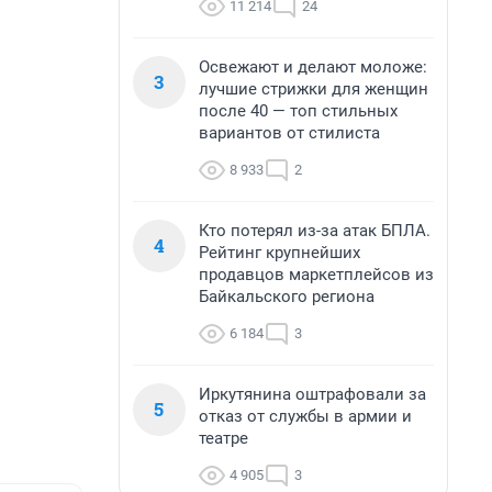
11 214
24
Освежают и делают моложе:
3
лучшие стрижки для женщин
после 40 — топ стильных
вариантов от стилиста
8 933
2
Кто потерял из-за атак БПЛА.
4
Рейтинг крупнейших
продавцов маркетплейсов из
Байкальского региона
6 184
3
Иркутянина оштрафовали за
5
отказ от службы в армии и
театре
4 905
3