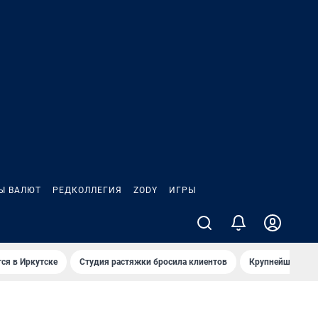
Ы ВАЛЮТ
РЕДКОЛЛЕГИЯ
ZODY
ИГРЫ
ся в Иркутске
Студия растяжки бросила клиентов
Крупнейшие про