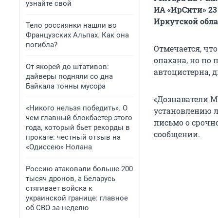
узнайте свой
ИА «ИрСити» 23
Иркутской обла
Тело россиянки нашли во
Французских Альпах. Как она
погибла?
Отмечается, что
опахана, но по 
От якорей до штативов:
автоцистерна, д
дайверы подняли со дна
Байкала тонны мусора
«Дознаватели М
«Никого нельзя победить». О
установлению л
чем главный блокбастер этого
письмо о срочн
года, который бьет рекорды в
сообщении.
прокате: честный отзыв на
«Одиссею» Нолана
Россию атаковали больше 200
тысяч дронов, а Беларусь
стягивает войска к
украинской границе: главное
об СВО за неделю