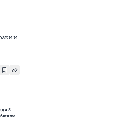
озки и
ади 3
ообщили