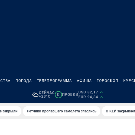
СТВА
ПОГОДА
ТЕЛЕПРОГРАММА
АФИША
ГОРОСКОП
КУРС
USD 82,17
СЕЙЧАС
0
ПРОБКИ
+23°C
EUR 94,84
е закрыли
Летчики пропавшего самолета спаслись
О`КЕЙ закрывает