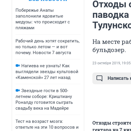
Отходы 
Побережье Анапы
паводка 
заполонили ядовитые
медузы: что происходит с
Тулунск
пляжами
На месте ра
Рабочий день хотят сократить,
но только летом — и вот
бульдозер.
почему. Новости 7 августа
23 октября 2019, 19:05
Нагиева не узнать! Как
выглядели звезды культовой
«Каменской» 27 лет назад
Написать
Звездные гости в 500-
летнем соборе: Криштиану
Роналду готовится сыграть
свадьбу века на Мадейре
Тест на возраст мозга:
Отходы строите
ответьте на эти 10 вопросов и
гектара на 7 к