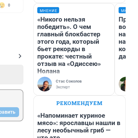
0
МНЕНИЕ
МНЕНИ
«Никого нельзя
Прода
победить». О чем
возьм
главный блокбастер
нам г
этого года, который
налог
бьет рекорды в
косне
прокате: честный
даже 
отзыв на «Одиссею»
Нолана
Стас Соколов
Эксперт
РЕКОМЕНДУЕМ
равить
«Напоминает куриное
мясо»: ярославцы нашли в
лесу необычный гриб —
что это