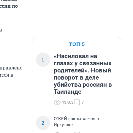
ссии по
а
ТОП 5
«Насиловал на
1
глазах у связанных
аправлено
родителей». Новый
ится в
поворот в деле
убийства россиян в
Таиланде
13 503
7
О`КЕЙ закрывается в
2
Иркутске