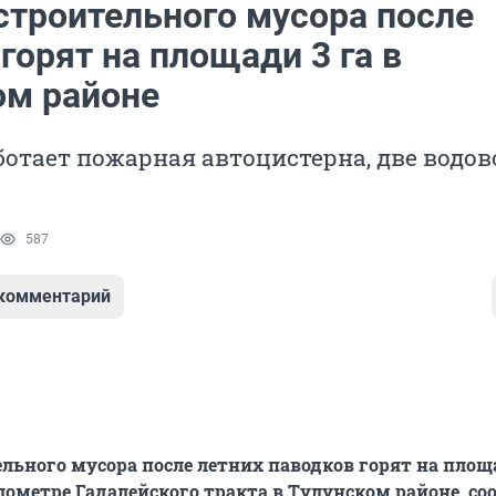
строительного мусора после
горят на площади 3 га в
ом районе
ботает пожарная автоцистерна, две водов
587
 комментарий
льного мусора после летних паводков горят на площ
илометре Гадалейского тракта в Тулунском районе, с