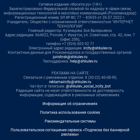
Сетевое издание «Ирсити.ру» (18+)
Зарегистрировано Федеральной службой по надзору в сфере связи,
информационных технологий и массовых коммуникаций (Роскомнадзор)
Регистрационный номер ЭЛ № ФС 77 – 83655 от 26.07.2022 г.
Учредитель: Общество с ограниченной ответственностью "ИНТЕРНЕТ
ТЕХНОЛОГИИ"
Главный редактор: Кузнецова Зоя Валерьевна
Адрес редакции: 664022, Россия, г. Иркутск, ул. Советская, стр. 42, пом. 7
(офис 206),
телефон +7 (924) 603 02 71
Электронный адрес редакции:
ircity@shkulev.ru
Контактные данные для Роскомнадзора и государственных органов:
juristnsk@shkulev.ru
Техподдержка:
help@shkulev.ru
РЕКЛАМА НА САЙТЕ
Связаться с рекламным отделом: 8 (30-22) 40-08-90,
reklamaircity@shkulev.ru
Чат-бот в телеграм:
@shkulev_social_ircity_bot
Редакция сайта не несет ответственности за достоверность
информации, содержащейся в рекламных объявлениях.
Информация об ограничениях
Политика использования cookies
Рекомендательные системы
Пользовательское соглашение сервиса «Подписка без баннерной
рекламы»