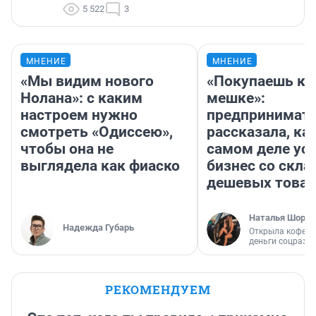
5 522
3
МНЕНИЕ
МНЕНИЕ
«Мы видим нового
«Покупаешь ко
Нолана»: с каким
мешке»:
настроем нужно
предпринимат
смотреть «Одиссею»,
рассказала, как
чтобы она не
самом деле ус
выглядела как фиаско
бизнес со скл
дешевых това
Наталья Шорох
Надежда Губарь
Открыла кофейн
деньги соцразв
РЕКОМЕНДУЕМ