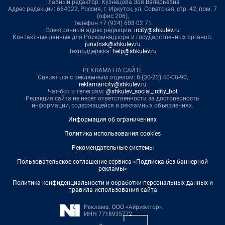
Главный редактор: Кузнецова Зоя Валерьевна
Адрес редакции: 664022, Россия, г. Иркутск, ул. Советская, стр. 42, пом. 7
(офис 206),
телефон +7 (924) 603 02 71
Электронный адрес редакции:
ircity@shkulev.ru
Контактные данные для Роскомнадзора и государственных органов:
juristnsk@shkulev.ru
Техподдержка:
help@shkulev.ru
РЕКЛАМА НА САЙТЕ
Связаться с рекламным отделом: 8 (30-22) 40-08-90,
reklamaircity@shkulev.ru
Чат-бот в телеграм:
@shkulev_social_ircity_bot
Редакция сайта не несет ответственности за достоверность
информации, содержащейся в рекламных объявлениях.
Информация об ограничениях
Политика использования cookies
Рекомендательные системы
Пользовательское соглашение сервиса «Подписка без баннерной
рекламы»
Политика конфиденциальности и обработки персональных данных и
правила использования сайта