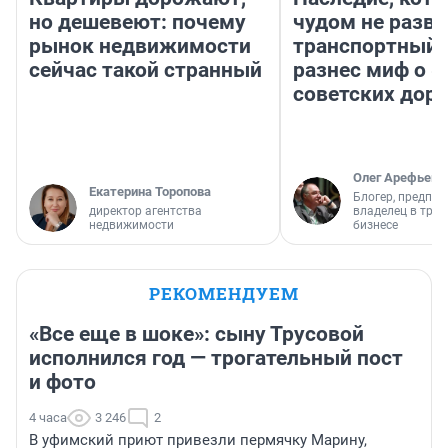
но дешевеют: почему
чудом не разва
рынок недвижимости
транспортный 
сейчас такой странный
разнес миф о 
советских доро
Олег Арефьев
Екатерина Торопова
Блогер, предпри
директор агентства
владелец в тра
недвижимости
бизнесе
РЕКОМЕНДУЕМ
«Все еще в шоке»: сыну Трусовой
исполнился год — трогательный пост
и фото
4 часа
3 246
2
В уфимский приют привезли пермячку Марину,