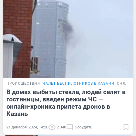
ПРОИСШЕСТВИЯ
НАЛЕТ БЕСПИЛОТНИКОВ В КАЗАНИ
ОНЛАЙН-
В домах выбиты стекла, людей селят в
гостиницы, введен режим ЧС —
онлайн-хроника прилета дронов в
Казань
21 декабря, 2024, 14:20
2 348
Обсудить