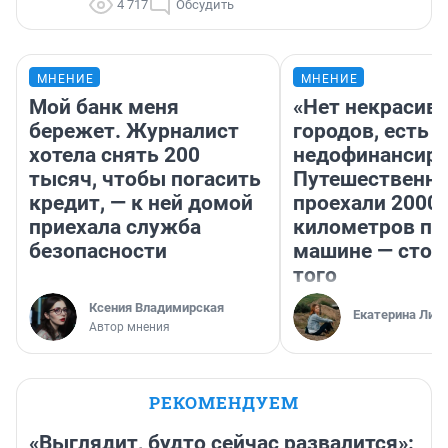
4 717
Обсудить
МНЕНИЕ
МНЕНИЕ
Мой банк меня
«Нет некрасив
бережет. Журналист
городов, есть
хотела снять 200
недофинансиро
тысяч, чтобы погасить
Путешественн
кредит, — к ней домой
проехали 2000
приехала служба
километров по 
безопасности
машине — стои
того
Ксения Владимирская
Екатерина Лит
Автор мнения
РЕКОМЕНДУЕМ
«Выглядит, будто сейчас развалится»: