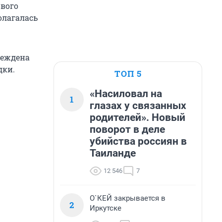
рвого
олагалась
реждена
дки.
ТОП 5
«Насиловал на
1
глазах у связанных
родителей». Новый
поворот в деле
убийства россиян в
Таиланде
12 546
7
О`КЕЙ закрывается в
2
Иркутске