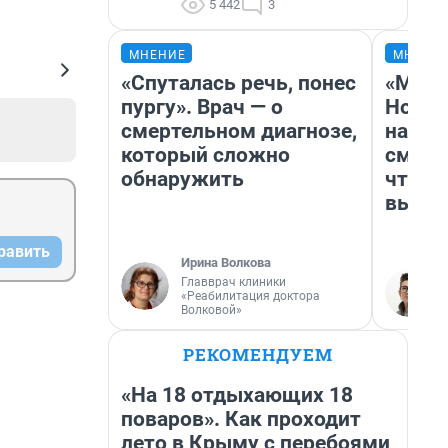
5 442
3
МНЕНИЕ
МНЕНИ
«Спуталась речь, понес
«Мы в
пургу». Врач — о
Нолан
смертельном диагнозе,
настр
который сложно
смотр
обнаружить
чтобы
выгля
равить
Ирина Волкова
Главврач клиники
«Реабилитация доктора
Волковой»
РЕКОМЕНДУЕМ
«На 18 отдыхающих 18
поваров». Как проходит
лето в Крыму с перебоями