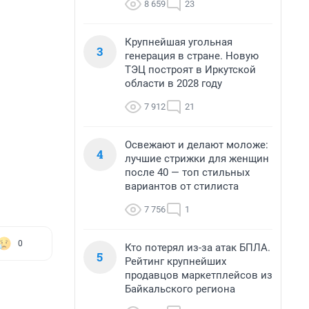
8 659
23
Крупнейшая угольная
3
генерация в стране. Новую
ТЭЦ построят в Иркутской
области в 2028 году
7 912
21
Освежают и делают моложе:
4
лучшие стрижки для женщин
после 40 — топ стильных
вариантов от стилиста
7 756
1
0
Кто потерял из-за атак БПЛА.
5
Рейтинг крупнейших
продавцов маркетплейсов из
Байкальского региона