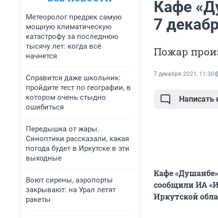
Кафе «Д
Метеоролог предрек самую
7 декаб
мощную климатическую
катастрофу за последнюю
тысячу лет: когда всё
Пожар произ
начнется
7 декабря 2021, 11:30
Справится даже школьник:
пройдите тест по географии, в
котором очень стыдно
Написать
ошибиться
Передышка от жары.
Синоптики рассказали, какая
погода будет в Иркутске в эти
выходные
Кафе «Душанбе»
Воют сирены, аэропорты
сообщили ИА «И
закрывают: на Урал летят
Иркутской обла
ракеты