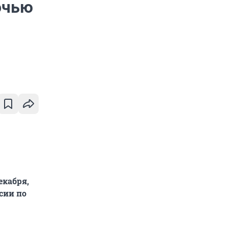
очью
екабря,
сии по