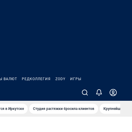
Ы ВАЛЮТ
РЕДКОЛЛЕГИЯ
ZODY
ИГРЫ
ся в Иркутске
Студия растяжки бросила клиентов
Крупнейшие про