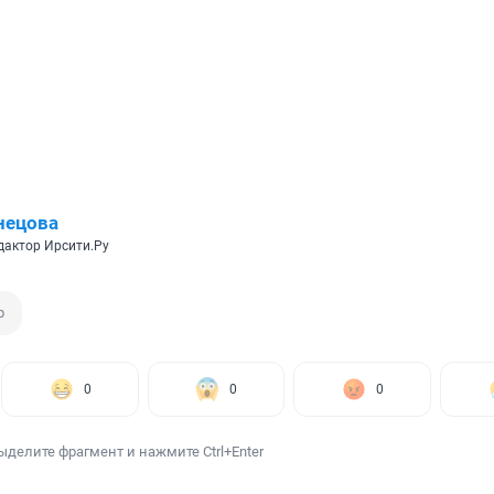
нецова
дактор Ирсити.Ру
р
0
0
0
ыделите фрагмент и нажмите Ctrl+Enter