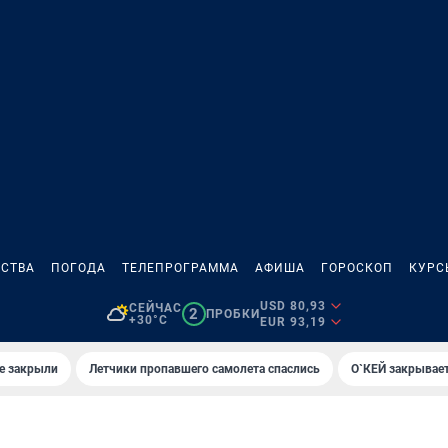
СТВА
ПОГОДА
ТЕЛЕПРОГРАММА
АФИША
ГОРОСКОП
КУРС
USD 80,93
СЕЙЧАС
2
ПРОБКИ
+30°C
EUR 93,19
е закрыли
Летчики пропавшего самолета спаслись
О`КЕЙ закрывает