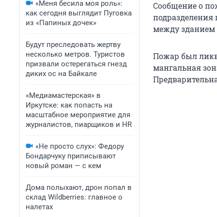
«Меня бесила моя роль»:
Сообщение о по
как сегодня выглядит Пуговка
подразделения 
из «Папиных дочек»
между зданием к
Будут преследовать жертву
несколько метров. Туристов
Пожар был ликв
призвали остерегаться гнезд
мангальная зон
диких ос на Байкале
Предварительна
«Медиамастерская» в
Иркутске: как попасть на
масштабное мероприятие для
журналистов, пиарщиков и HR
«Не просто слух»: Федору
Бондарчуку приписывают
новый роман — с кем
Дома полыхают, дрон попал в
склад Wildberries: главное о
налетах