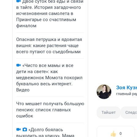
Двое суток без еды и связи
в тайге. История загадочного
исчезновения самолета в
Приангарье со счастливым
финалом
Опасная петрушка и ядовитая
вишня: какие растения чаще
всего путают со съедобными
«Чисто все мамы и все
дети на свете»: как
медвежонок Момота покорил
буквально весь интернет.
Зоя Куз
Видео
главный ре
Что мешает получать большую
пенсию: список главных
Тайшет
Следс
ошибок
«Долго боялась
0
выходить на улицу». Мама