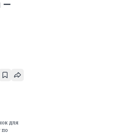
й —
нок для
 по