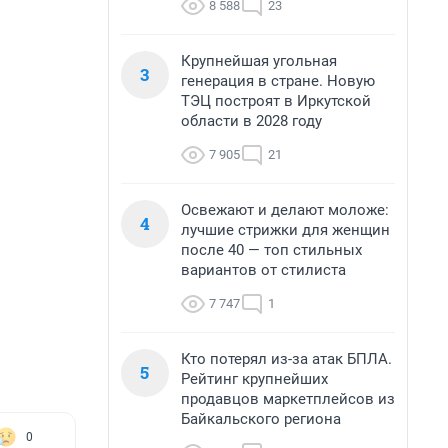
8 588
23
Крупнейшая угольная
3
генерация в стране. Новую
ТЭЦ построят в Иркутской
области в 2028 году
7 905
21
Освежают и делают моложе:
4
лучшие стрижки для женщин
после 40 — топ стильных
вариантов от стилиста
7 747
1
Кто потерял из-за атак БПЛА.
5
Рейтинг крупнейших
продавцов маркетплейсов из
Байкальского региона
0