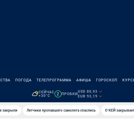
СТВА
ПОГОДА
ТЕЛЕПРОГРАММА
АФИША
ГОРОСКОП
КУРС
USD 80,93
СЕЙЧАС
2
ПРОБКИ
+30°C
EUR 93,19
е закрыли
Летчики пропавшего самолета спаслись
О`КЕЙ закрывает