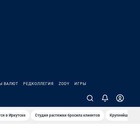
Ы ВАЛЮТ
РЕДКОЛЛЕГИЯ
ZODY
ИГРЫ
ся в Иркутске
Студия растяжки бросила клиентов
Крупнейшие про