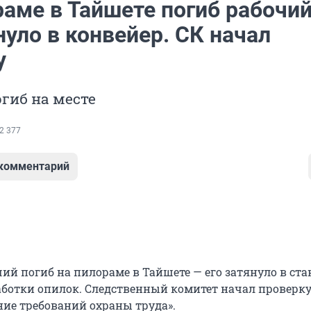
раме в Тайшете погиб рабочи
нуло в конвейер. СК начал
у
гиб на месте
2 377
 комментарий
ий погиб на пилораме в Тайшете — его затянуло в ста
аботки опилок. Следственный комитет начал проверку
ние требований охраны труда».