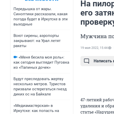
На пило
Передышка от жары.
его затя
Синоптики рассказали, какая
погода будет в Иркутске в эти
проверк
выходные
Мужчина по
Воют сирены, аэропорты
закрывают: на Урал летят
ракеты
19 мая 2022, 15:44
«Меня бесила моя роль»:
Написать
как сегодня выглядит Пуговка
из «Папиных дочек»
Будут преследовать жертву
несколько метров. Туристов
призвали остерегаться гнезд
диких ос на Байкале
47-летний рабоч
удаления и обр
«Медиамастерская» в
Иркутске: как попасть на
статье «Наруше