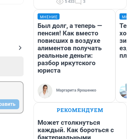
5 433
3
МНЕНИЕ
МНЕНИ
Был долг, а теперь —
Тепло
пенсия! Как вместо
холод
повисших в воздухе
зимой
алиментов получать
ездит
реальные деньги:
плюсы
разбор иркутского
юриста
Маргарита Ярошенко
равить
РЕКОМЕНДУЕМ
Может столкнуться
каждый. Как бороться с
бактериальными