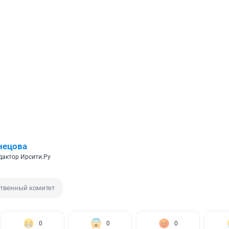
нецова
дактор Ирсити.Ру
твенный комитет
0
0
0