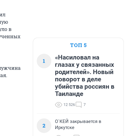
ил
ную
уло в
лученных
ТОП 5
«Насиловал на
1
глазах у связанных
 мужчина
родителей». Новый
ая.
поворот в деле
убийства россиян в
Таиланде
12 526
7
О`КЕЙ закрывается в
2
Иркутске