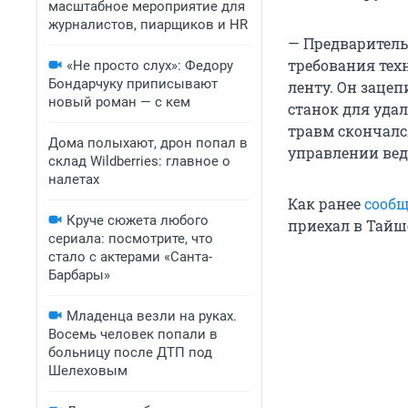
масштабное мероприятие для
журналистов, пиарщиков и HR
— Предваритель
требования тех
«Не просто слух»: Федору
Бондарчуку приписывают
ленту. Он зацеп
новый роман — с кем
станок для уда
травм скончалс
Дома полыхают, дрон попал в
управлении вед
склад Wildberries: главное о
налетах
Как ранее
сообщ
Круче сюжета любого
приехал в Тайш
сериала: посмотрите, что
стало с актерами «Санта-
Барбары»
Младенца везли на руках.
Восемь человек попали в
больницу после ДТП под
Шелеховым