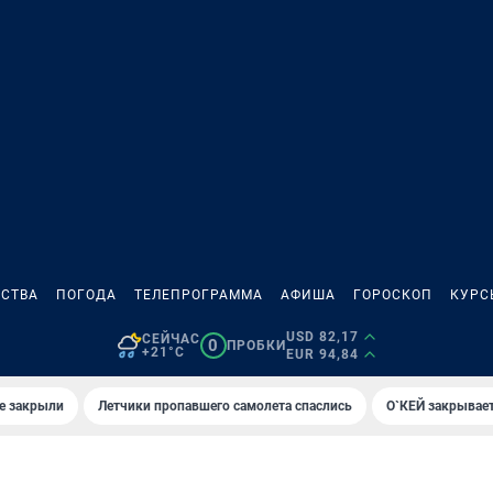
СТВА
ПОГОДА
ТЕЛЕПРОГРАММА
АФИША
ГОРОСКОП
КУРС
USD 82,17
СЕЙЧАС
0
ПРОБКИ
+21°C
EUR 94,84
е закрыли
Летчики пропавшего самолета спаслись
О`КЕЙ закрывает