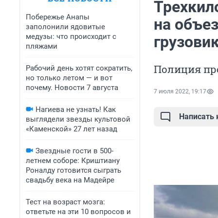
Трехкил
Побережье Анапы
на объе
заполонили ядовитые
медузы: что происходит с
грузови
пляжами
Полиция пр
Рабочий день хотят сократить,
но только летом — и вот
почему. Новости 7 августа
7 июля 2022, 19:17
Нагиева не узнать! Как
Написать
выглядели звезды культовой
«Каменской» 27 лет назад
Звездные гости в 500-
летнем соборе: Криштиану
Роналду готовится сыграть
свадьбу века на Мадейре
Тест на возраст мозга:
ответьте на эти 10 вопросов и