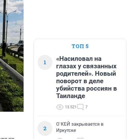
ТОП 5
«Насиловал на
1
глазах у связанных
родителей». Новый
поворот в деле
убийства россиян в
Таиланде
13 521
7
О`КЕЙ закрывается в
2
Иркутске
юля на