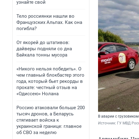
узнайте свой
Тело россиянки нашли во
Французских Альпах. Как она
погибла?
От якорей до штативов:
дайверы подняли со дна
Байкала тонны мусора
«Никого нельзя победить». О
чем главный блокбастер этого
года, который бьет рекорды в
прокате: честный отзыв на
«Одиссею» Нолана
Россию атаковали больше 200
тысяч дронов, а Беларусь
В аварии с грузовико
стягивает войска к
Источник: 
ГУ МВД Росс
украинской границе: главное
об СВО за неделю
Автомобиль Hon