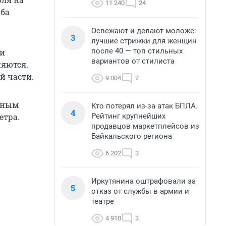
11 240
24
оба
Освежают и делают моложе:
3
лучшие стрижки для женщин
после 40 — топ стильных
ли
вариантов от стилиста
няются.
й части.
9 004
2
анным
Кто потерял из-за атак БПЛА.
4
Рейтинг крупнейших
етра.
продавцов маркетплейсов из
Байкальского региона
6 202
3
Иркутянина оштрафовали за
5
отказ от службы в армии и
театре
4 910
3