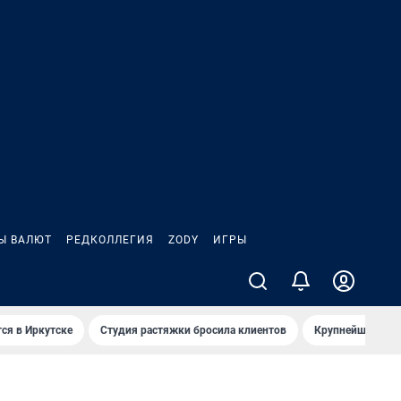
Ы ВАЛЮТ
РЕДКОЛЛЕГИЯ
ZODY
ИГРЫ
ся в Иркутске
Студия растяжки бросила клиентов
Крупнейшие про