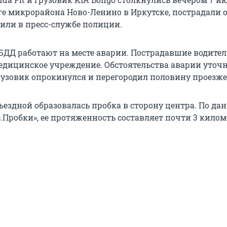
ге микрорайона Ново-Ленино в Иркутске, пострадали 
щили в пресс-службе полиции.
ДД работают на месте аварии. Пострадавшие водите
едицинское учреждение. Обстоятельства аварии уточ
грузовик опрокинулся и перегородил половину проезже
бъездной образовалась пробка в сторону центра. По д
.Пробки», ее протяженность составляет почти 3 килом