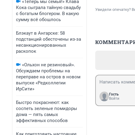
«Теперь мы семья!» Клава
Кока сыграла тайную свадьбу
Увидели опечатку? В
с богатым блогером. В какую
сумму всё обошлось
Блэкаут в Ангарске: 58
подстанций обесточены из-за
КОММЕНТАР
несанкционированных
раскопок
«Ольхон не резиновый».
Обсуждаем проблемы на
переправе на остров в новом
выпуске «Редколлегии
ИрСити»
Гость
Войти
Быстро покраснеют: как
соспеть зеленые помидоры
дома — пять самых
эффективных способов
Как приготовить настоящее