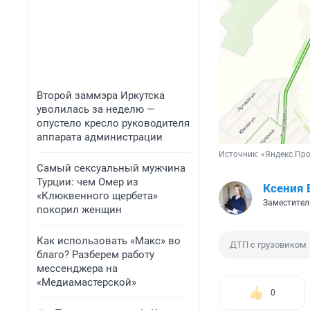
Второй заммэра Иркутска
уволилась за неделю —
опустело кресло руководителя
аппарата администрации
Источник: 
«Яндекс.Пр
Самый сексуальный мужчина
Турции: чем Омер из
Ксения 
«Клюквенного щербета»
Заместител
покорил женщин
Как использовать «Макс» во
ДТП с грузовиком
благо? Разберем работу
мессенджера на
«Медиамастерской»
0