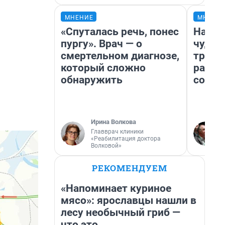
МНЕНИЕ
МНЕНИ
«Спуталась речь, понес
Насле
пургу». Врач — о
чудом
смертельном диагнозе,
транс
который сложно
разне
обнаружить
совет
Ирина Волкова
Главврач клиники
«Реабилитация доктора
Волковой»
РЕКОМЕНДУЕМ
«Напоминает куриное
мясо»: ярославцы нашли в
лесу необычный гриб —
что это