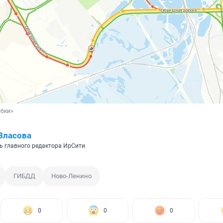
обки»
Власова
ь главного редактора ИрСити
ГИБДД
Ново-Ленино
0
0
0