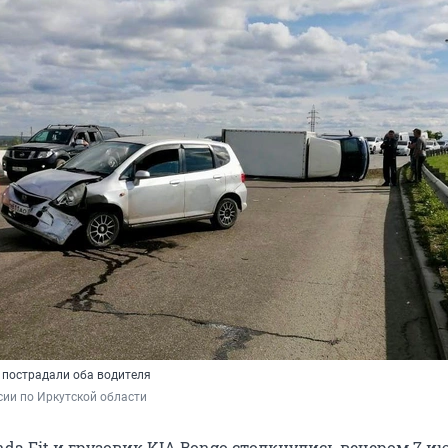
м пострадали оба водителя
ии по Иркутской области
da Fit и грузовик KIA Bongo столкнулись вечером 7 и