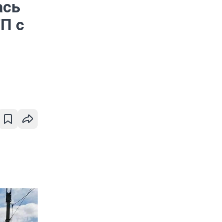
ась
П с