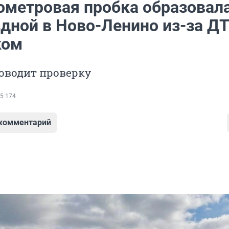
ометровая пробка образовал
здной в Ново-Ленино из-за ДТ
ком
оводит проверку
5 174
 комментарий