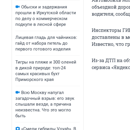
объездной доро
Обыски и задержания
прошли в Иркутской области
водителя, сооб
по делу о коммерческом
подкупе в лесной сфере
Инспекторы ГИБ
доставлены в м
Лицевая гладь для чайников:
гайд от набора петель до
Известно, что 
первого готового изделия
Из-за ДТП на о
Тигры на пляже и 300 оленей
сервиса «Яндекс
в дикой природе: топ-24
самых красивых бухт
Приморского края
Всю Москву напугал
загадочный взрыв: его звук
слышали везде, а причина
неизвестна. Что это могло
быть
«Смели гибриды Voyah». В