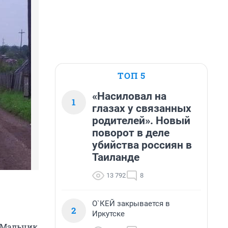
ТОП 5
«Насиловал на
1
глазах у связанных
родителей». Новый
поворот в деле
убийства россиян в
Таиланде
13 792
8
О`КЕЙ закрывается в
2
Иркутске
. Мальчик