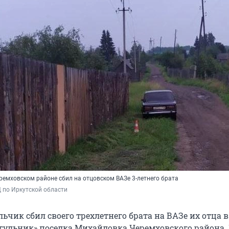
ремховском районе сбил на отцовском ВАЗе 3-летнего брата
 по Иркутской области
чик сбил своего трехлетнего брата на ВАЗе их отца в
агульник» поселка Михайловка Черемховского района