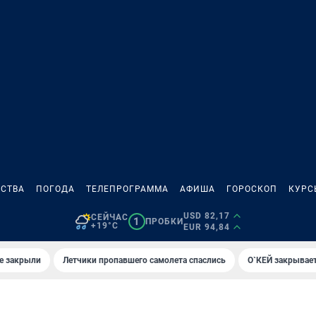
СТВА
ПОГОДА
ТЕЛЕПРОГРАММА
АФИША
ГОРОСКОП
КУРС
USD 82,17
СЕЙЧАС
1
ПРОБКИ
+19°C
EUR 94,84
е закрыли
Летчики пропавшего самолета спаслись
О`КЕЙ закрывает