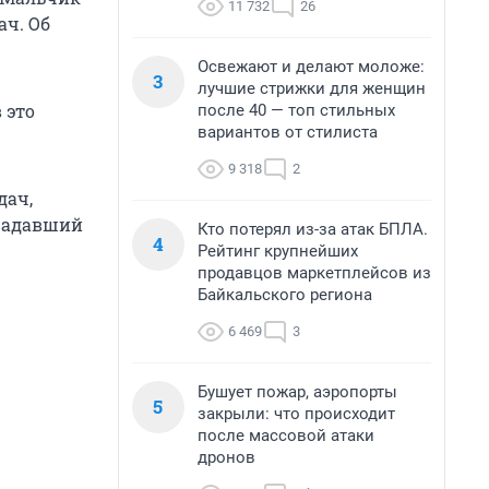
11 732
26
ач. Об
Освежают и делают моложе:
3
лучшие стрижки для женщин
 это
после 40 — топ стильных
вариантов от стилиста
9 318
2
дач,
традавший
Кто потерял из-за атак БПЛА.
4
Рейтинг крупнейших
продавцов маркетплейсов из
Байкальского региона
6 469
3
Бушует пожар, аэропорты
5
закрыли: что происходит
после массовой атаки
дронов