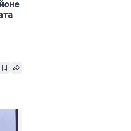
йоне
ата