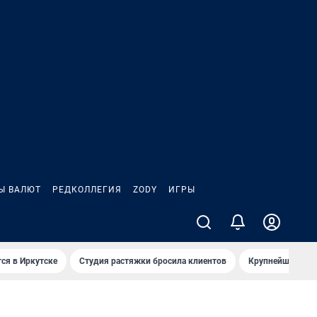
Ы ВАЛЮТ
РЕДКОЛЛЕГИЯ
ZODY
ИГРЫ
ся в Иркутске
Студия растяжки бросила клиентов
Крупнейшие про