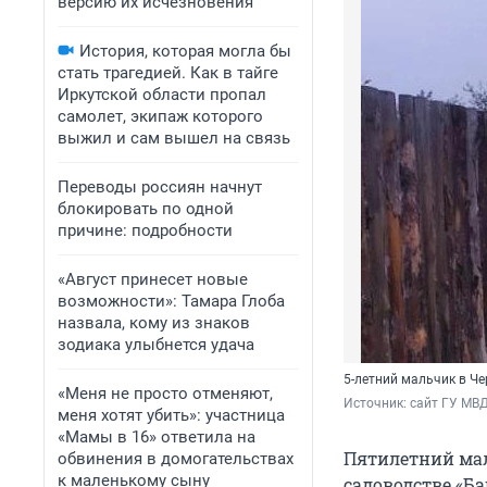
версию их исчезновения
История, которая могла бы
стать трагедией. Как в тайге
Иркутской области пропал
самолет, экипаж которого
выжил и сам вышел на связь
Переводы россиян начнут
блокировать по одной
причине: подробности
«Август принесет новые
возможности»: Тамара Глоба
назвала, кому из знаков
зодиака улыбнется удача
5-летний мальчик в Че
«Меня не просто отменяют,
Источник: 
сайт ГУ МВД
меня хотят убить»: участница
«Мамы в 16» ответила на
Пятилетний маль
обвинения в домогательствах
к маленькому сыну
садоводстве «Б