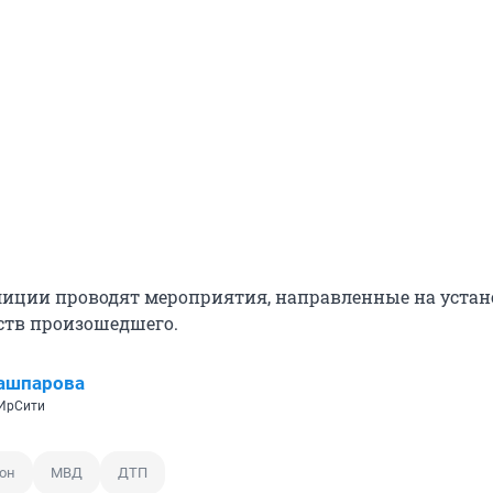
иции проводят мероприятия, направленные на устан
ьств произошедшего.
ашпарова
 ИрСити
он
МВД
ДТП