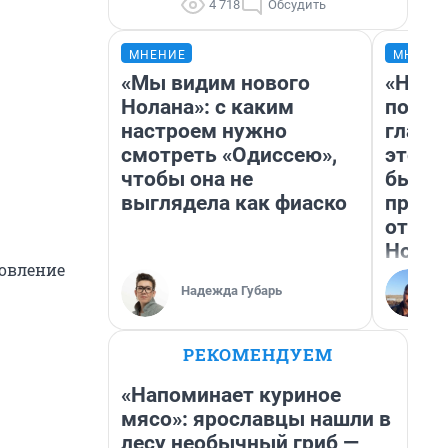
4 718
Обсудить
МНЕНИЕ
МНЕНИ
«Мы видим нового
«Нико
Нолана»: с каким
побед
настроем нужно
главн
смотреть «Одиссею»,
этого
чтобы она не
бьет 
выглядела как фиаско
прока
отзыв
Нолан
овление
Надежда Губарь
РЕКОМЕНДУЕМ
«Напоминает куриное
мясо»: ярославцы нашли в
лесу необычный гриб —