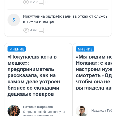
6 235
3
Иркутянина оштрафовали за отказ от службы
5
в армии и театре
4 920
3
МНЕНИЕ
МНЕНИЕ
«Покупаешь кота в
«Мы видим нов
мешке»:
Нолана»: с как
предприниматель
настроем нужн
рассказала, как на
смотреть «Оди
самом деле устроен
чтобы она не
бизнес со складами
выглядела как
дешевых товаров
Наталья Шорохова
Надежда Губар
Открыла кофейную точку на
деньги соцразвития