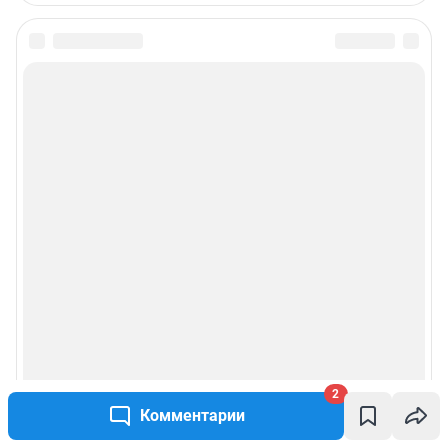
информации, содержащейся в рекламных объявлениях.
Информация об ограничениях
Политика использования cookies
Рекомендательные системы
Пользовательское соглашение сервиса «Подписка без баннерной
рекламы»
Политика конфиденциальности и обработки персональных данных и
правила использования сайта
© ООО «Сеть городских порталов»
© ООО «Интернет Технологии»
2
Комментарии