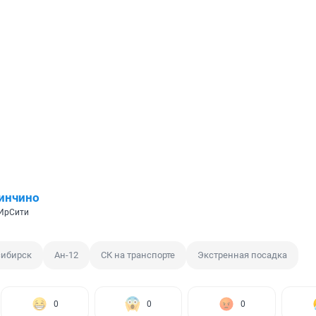
инчино
 ИрСити
сибирск
Ан-12
СК на транспорте
Экстренная посадка
0
0
0