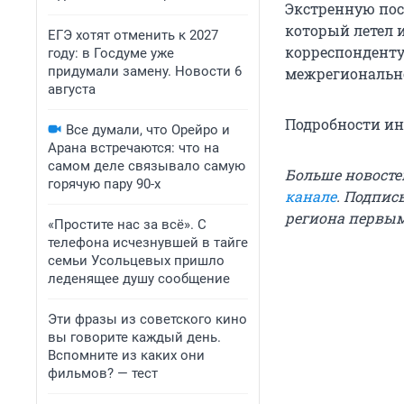
Экстренную пос
который летел и
ЕГЭ хотят отменить к 2027
корреспонденту
году: в Госдуме уже
придумали замену. Новости 6
межрегионально
августа
Подробности ин
Все думали, что Орейро и
Арана встречаются: что на
самом деле связывало самую
Больше новосте
горячую пару 90-х
канале
. Подпис
региона первы
«Простите нас за всё». С
телефона исчезнувшей в тайге
семьи Усольцевых пришло
леденящее душу сообщение
Эти фразы из советского кино
вы говорите каждый день.
Вспомните из каких они
фильмов? — тест