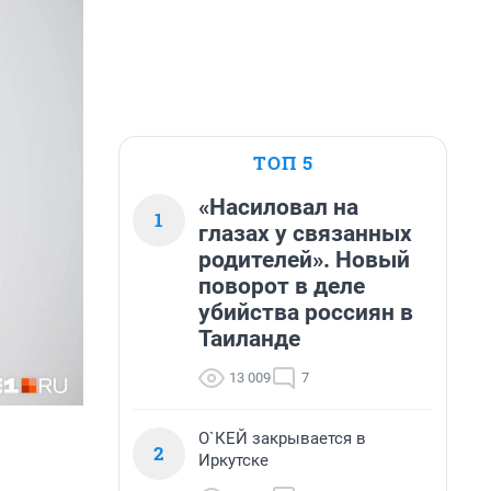
ТОП 5
«Насиловал на
1
глазах у связанных
родителей». Новый
поворот в деле
убийства россиян в
Таиланде
13 009
7
О`КЕЙ закрывается в
2
Иркутске