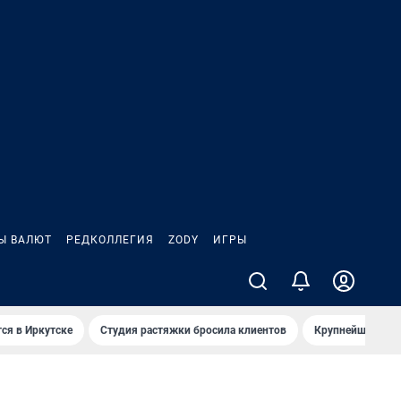
Ы ВАЛЮТ
РЕДКОЛЛЕГИЯ
ZODY
ИГРЫ
ся в Иркутске
Студия растяжки бросила клиентов
Крупнейшие про