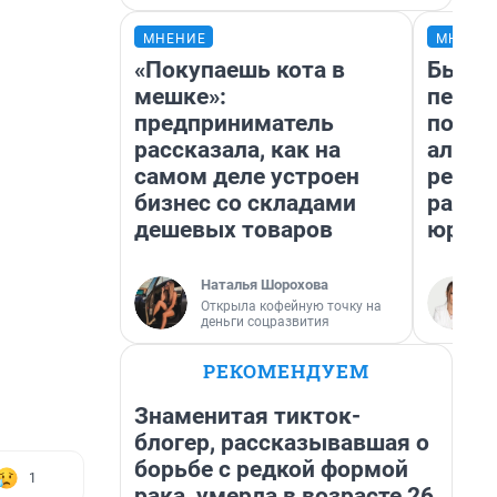
МНЕНИЕ
МНЕНИ
«Покупаешь кота в
Был до
мешке»:
пенси
предприниматель
повис
рассказала, как на
алиме
самом деле устроен
реаль
бизнес со складами
разбо
дешевых товаров
юрист
Наталья Шорохова
Открыла кофейную точку на
деньги соцразвития
РЕКОМЕНДУЕМ
Знаменитая тикток-
блогер, рассказывавшая о
борьбе с редкой формой
1
рака, умерла в возрасте 26