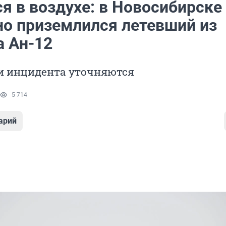
я в воздухе: в Новосибирске
но приземлился летевший из
а Ан-12
и инцидента уточняются
5 714
арий