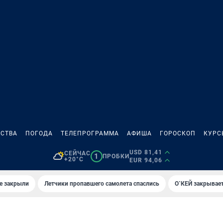
СТВА
ПОГОДА
ТЕЛЕПРОГРАММА
АФИША
ГОРОСКОП
КУРС
USD 81,41
СЕЙЧАС
1
ПРОБКИ
+20°C
EUR 94,06
е закрыли
Летчики пропавшего самолета спаслись
О`КЕЙ закрывает