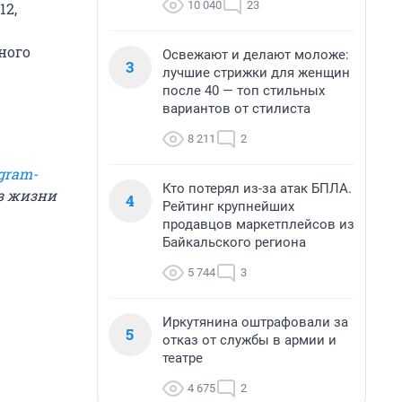
10 040
23
12,
ного
Освежают и делают моложе:
3
лучшие стрижки для женщин
после 40 — топ стильных
вариантов от стилиста
8 211
2
gram-
Кто потерял из-за атак БПЛА.
из жизни
4
Рейтинг крупнейших
продавцов маркетплейсов из
Байкальского региона
5 744
3
Иркутянина оштрафовали за
5
отказ от службы в армии и
театре
4 675
2