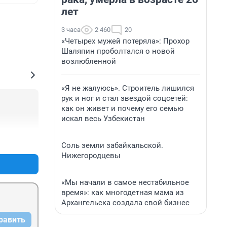
лет
3 часа
2 460
20
«Четырех мужей потеряла»: Прохор
Шаляпин проболтался о новой
возлюбленной
«Я не жалуюсь». Строитель лишился
рук и ног и стал звездой соцсетей:
как он живет и почему его семью
искал весь Узбекистан
+0
–0
Соль земли забайкальской.
Нижегородцевы
«Мы начали в самое нестабильное
время»: как многодетная мама из
Архангельска создала свой бизнес
равить