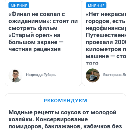
МНЕНИЕ
МНЕНИЕ
«Финал не совпал с
«Нет некрасив
ожиданиями»: стоит ли
городов, есть
смотреть фильм
недофинансиро
«Старый орел» на
Путешественн
большом экране —
проехали 2000
честная рецензия
километров по 
машине — стои
того
Надежда Губарь
Екатерина Лит
РЕКОМЕНДУЕМ
Модные рецепты соусов от молодой
хозяйки. Консервирование
помидоров, баклажанов, кабачков без