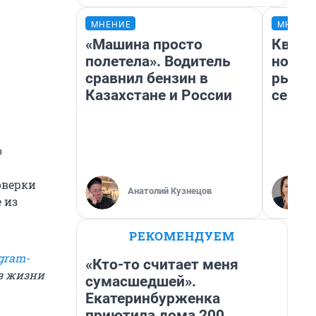
МНЕНИЕ
МНЕНИ
«Машина просто
Кварт
полетела». Водитель
но де
сравнил бензин в
рынок
Казахстане и России
сейча
о
оверки
Анатолий Кузнецов
 из
РЕКОМЕНДУЕМ
gram-
«Кто-то считает меня
из жизни
сумасшедшей».
Екатеринбурженка
приютила дома 200