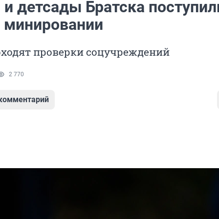
 и детсады Братска поступил
о минировании
оходят проверки соцучреждений
2 770
 комментарий