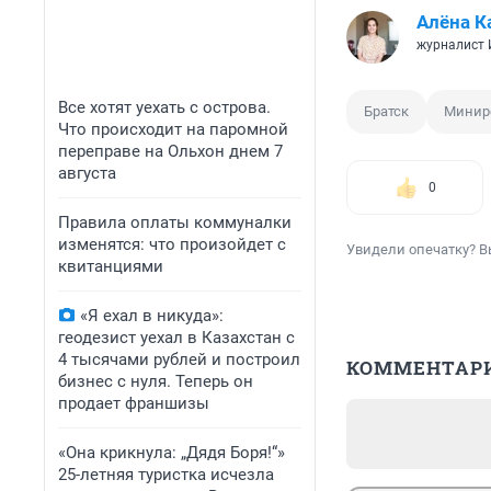
Алёна К
журналист
Все хотят уехать с острова.
Братск
Минир
Что происходит на паромной
переправе на Ольхон днем 7
августа
0
Правила оплаты коммуналки
изменятся: что произойдет с
Увидели опечатку? В
квитанциями
«Я ехал в никуда»:
геодезист уехал в Казахстан с
4 тысячами рублей и построил
КОММЕНТАР
бизнес с нуля. Теперь он
продает франшизы
«Она крикнула: „Дядя Боря!“»
25-летняя туристка исчезла