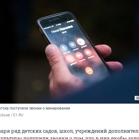
атска поступили звонки о минировании
бьев / E1.RU
варя ряд детских садов, школ, учреждений дополните
культуры получили звонки о том, что в них якобы за