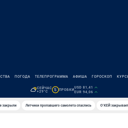
СТВА
ПОГОДА
ТЕЛЕПРОГРАММА
АФИША
ГОРОСКОП
КУРС
USD 81,41
СЕЙЧАС
5
ПРОБКИ
+29°C
EUR 94,06
е закрыли
Летчики пропавшего самолета спаслись
О`КЕЙ закрывает