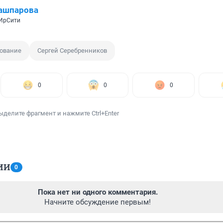
ашпарова
 ИрСити
ование
Сергей Серебренников
0
0
0
ыделите фрагмент и нажмите Ctrl+Enter
ИИ
0
Пока нет ни одного комментария.
Начните обсуждение первым!