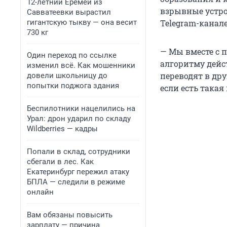
12-летний Еремей из
взрывные устро
Савватеевки вырастил
гигантскую тыкву — она весит
Telegram-канал
730 кг
— Мы вместе с 
Один переход по ссылке
алгоритму дейст
изменил всё. Как мошенники
переводят в дру
довели школьницу до
попытки поджога здания
если есть така
Беспилотники нацелились на
Урал: дрон ударил по складу
Wildberries — кадры
Попали в склад, сотрудники
сбегали в лес. Как
Екатеринбург пережил атаку
БПЛА — следили в режиме
онлайн
Вам обязаны повысить
зарплату — причина