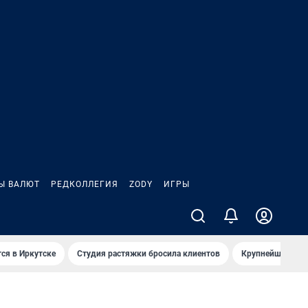
Ы ВАЛЮТ
РЕДКОЛЛЕГИЯ
ZODY
ИГРЫ
ся в Иркутске
Студия растяжки бросила клиентов
Крупнейшие про