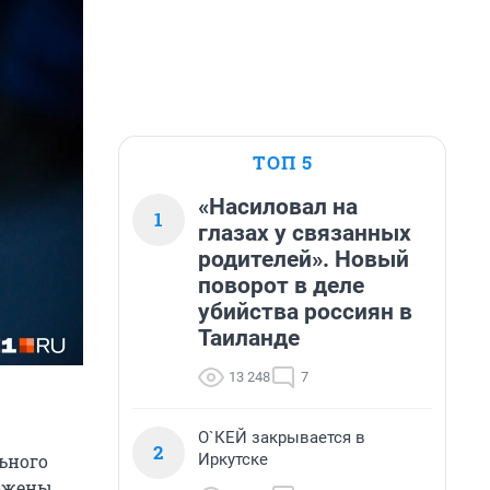
ТОП 5
«Насиловал на
1
глазах у связанных
родителей». Новый
поворот в деле
убийства россиян в
Таиланде
13 248
7
О`КЕЙ закрывается в
2
Иркутске
льного
ложены