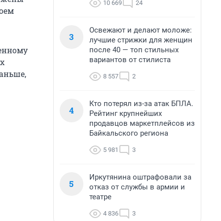
10 669
24
воем
Освежают и делают моложе:
3
лучшие стрижки для женщин
енному
после 40 — топ стильных
вариантов от стилиста
их
раньше,
8 557
2
Кто потерял из-за атак БПЛА.
4
Рейтинг крупнейших
продавцов маркетплейсов из
Байкальского региона
5 981
3
Иркутянина оштрафовали за
5
отказ от службы в армии и
театре
4 836
3