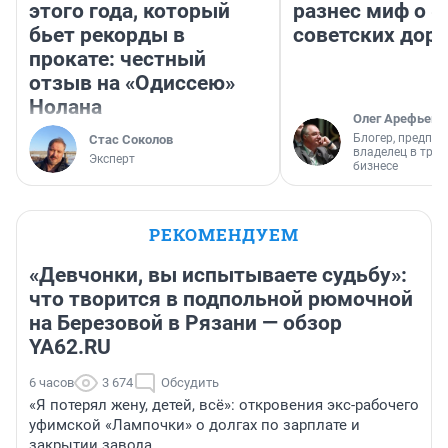
этого года, который
разнес миф о 
бьет рекорды в
советских доро
прокате: честный
отзыв на «Одиссею»
Нолана
Олег Арефьев
Блогер, предпри
Стас Соколов
владелец в тра
Эксперт
бизнесе
РЕКОМЕНДУЕМ
«Девчонки, вы испытываете судьбу»:
что творится в подпольной рюмочной
на Березовой в Рязани — обзор
YA62.RU
6 часов
3 674
Обсудить
«Я потерял жену, детей, всё»: откровения экс-рабочего
уфимской «Лампочки» о долгах по зарплате и
закрытии завода