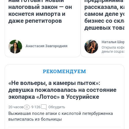
нам готовит новый
предпринимат
налоговый закон — он
рассказала, как
коснется импорта и
самом деле ус
даже репетиторов
бизнес со скл
дешевых това
Наталья Шорох
Анастасия Завгородняя
Открыла кофейн
деньги соцразв
РЕКОМЕНДУЕМ
«Не вольеры, а камеры пыток»:
девушка пожаловалась на состояние
экопарка «Лотос» в Уссурийске
20 часов
9 126
Обсудить
Выжившая после атаки с кислотой петербурженка
выписалась из больницы