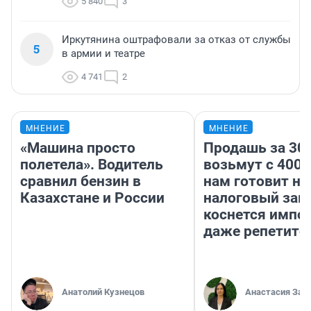
5 840
3
Иркутянина оштрафовали за отказ от службы
5
в армии и театре
4 741
2
МНЕНИЕ
МНЕНИЕ
«Машина просто
Продашь за 300
полетела». Водитель
возьмут с 4000
сравнил бензин в
нам готовит н
Казахстане и России
налоговый зако
коснется импор
даже репетито
Анатолий Кузнецов
Анастасия Зав