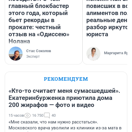
главный блокбастер
повисших в во
этого года, который
алиментов пол
бьет рекорды в
реальные день
прокате: честный
разбор иркутск
отзыв на «Одиссею»
юриста
Нолана
Стас Соколов
Маргарита Яро
Эксперт
РЕКОМЕНДУЕМ
«Кто-то считает меня сумасшедшей».
Екатеринбурженка приютила дома
200 жирафов — фото и видео
15 часов
16 750
40
«Мне сказали, что нам нужно расстаться».
Московского врача уволили из клиники из-за мата в