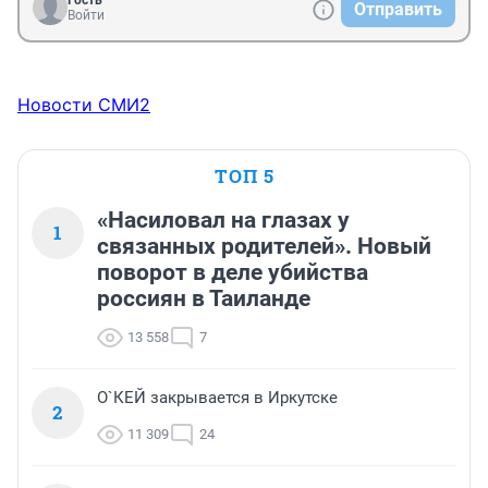
Гость
Отправить
Войти
Новости СМИ2
ТОП 5
«Насиловал на глазах у
1
связанных родителей». Новый
поворот в деле убийства
россиян в Таиланде
13 558
7
О`КЕЙ закрывается в Иркутске
2
11 309
24