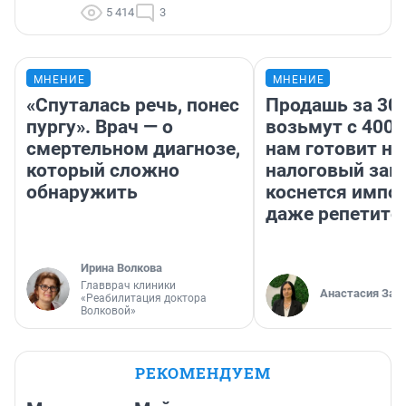
5 414
3
МНЕНИЕ
МНЕНИЕ
«Спуталась речь, понес
Продашь за 300
пургу». Врач — о
возьмут с 4000
смертельном диагнозе,
нам готовит н
который сложно
налоговый зако
обнаружить
коснется импор
даже репетито
Ирина Волкова
Главврач клиники
Анастасия Зав
«Реабилитация доктора
Волковой»
РЕКОМЕНДУЕМ