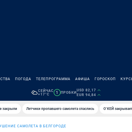
СТВА
ПОГОДА
ТЕЛЕПРОГРАММА
АФИША
ГОРОСКОП
КУРС
USD 82,17
СЕЙЧАС
1
ПРОБКИ
+17°C
EUR 94,84
е закрыли
Летчики пропавшего самолета спаслись
О`КЕЙ закрывает
УШЕНИЕ САМОЛЕТА В БЕЛГОРОДЕ