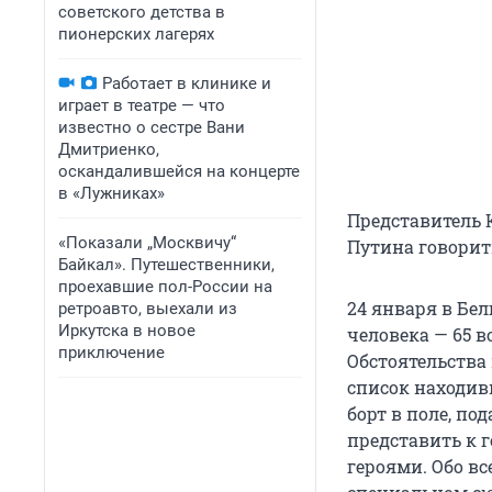
советского детства в
пионерских лагерях
Работает в клинике и
играет в театре — что
известно о сестре Вани
Дмитриенко,
оскандалившейся на концерте
в «Лужниках»
Представитель 
«Показали „Москвичу“
Путина говорить
Байкал». Путешественники,
проехавшие пол-России на
24 января в Бе
ретроавто, выехали из
Иркутска в новое
человека — 65 
приключение
Обстоятельства
список находив
борт в поле, по
представить к 
героями. Обо вс