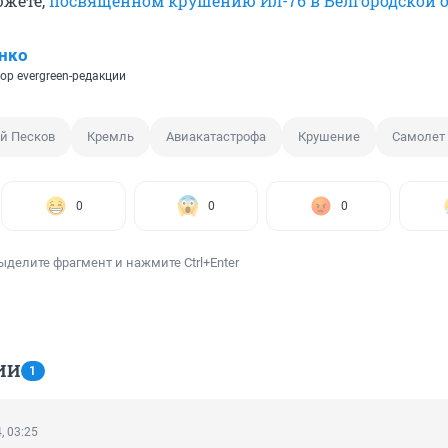
южете,
посвященном крушению Ил-76 в Белгородской 
нко
ор evergreen-редакции
й Песков
Кремль
Авиакатастрофа
Крушение
Самолет
0
0
0
ыделите фрагмент и нажмите Ctrl+Enter
ИИ
1
, 03:25