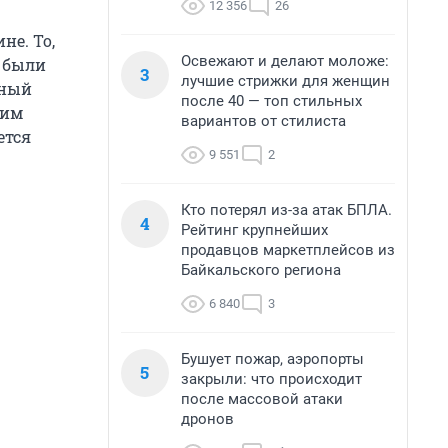
12 356
26
не. То,
Освежают и делают моложе:
 были
3
лучшие стрижки для женщин
щный
после 40 — топ стильных
ким
вариантов от стилиста
ется
9 551
2
Кто потерял из-за атак БПЛА.
4
Рейтинг крупнейших
продавцов маркетплейсов из
Байкальского региона
6 840
3
Бушует пожар, аэропорты
5
закрыли: что происходит
после массовой атаки
дронов