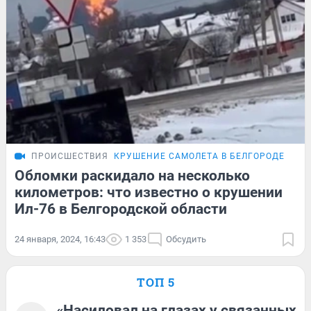
ПРОИСШЕСТВИЯ
КРУШЕНИЕ САМОЛЕТА В БЕЛГОРОДЕ
ПОД
Обломки раскидало на несколько
километров: что известно о крушении
Ил-76 в Белгородской области
24 января, 2024, 16:43
1 353
Обсудить
ТОП 5
«Насиловал на глазах у связанных