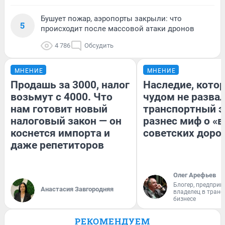
Бушует пожар, аэропорты закрыли: что
5
происходит после массовой атаки дронов
4 786
Обсудить
МНЕНИЕ
МНЕНИЕ
Продашь за 3000, налог
Наследие, кото
возьмут с 4000. Что
чудом не разва
нам готовит новый
транспортный э
налоговый закон — он
разнес миф о «
коснется импорта и
советских доро
даже репетиторов
Олег Арефьев
Блогер, предприн
Анастасия Завгородняя
владелец в тран
бизнесе
РЕКОМЕНДУЕМ