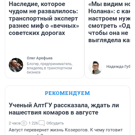
Наследие, которое
«Мы видим нов
чудом не развалилось:
Нолана»: с как
транспортный эксперт
настроем нужн
разнес миф о «вечных»
смотреть «Оди
советских дорогах
чтобы она не
выглядела как
Олег Арефьев
Блогер, предприниматель,
Надежда Губар
владелец в транспортном
бизнесе
РЕКОМЕНДУЕМ
Ученый АлтГУ рассказала, ждать ли
нашествия комаров в августе
2 часа
1 226
Обсудить
Август перевернет жизнь Козерогов. К чему готовит