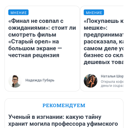
МНЕНИЕ
МНЕНИЕ
«Финал не совпал с
«Покупаешь ко
ожиданиями»: стоит ли
мешке»:
смотреть фильм
предпринимат
«Старый орел» на
рассказала, как
большом экране —
самом деле ус
честная рецензия
бизнес со скл
дешевых това
Наталья Шорох
Надежда Губарь
Открыла кофейн
деньги соцразв
РЕКОМЕНДУЕМ
Ученый в изгнании: какую тайну
хранит могила профессора уфимского