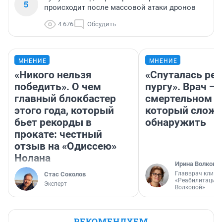
5
происходит после массовой атаки дронов
4 676
Обсудить
МНЕНИЕ
МНЕНИЕ
«Никого нельзя
«Спуталась реч
победить». О чем
пургу». Врач — 
главный блокбастер
смертельном д
этого года, который
который слож
бьет рекорды в
обнаружить
прокате: честный
отзыв на «Одиссею»
Нолана
Ирина Волкова
Главврач клини
Стас Соколов
«Реабилитация 
Эксперт
Волковой»
РЕКОМЕНДУЕМ