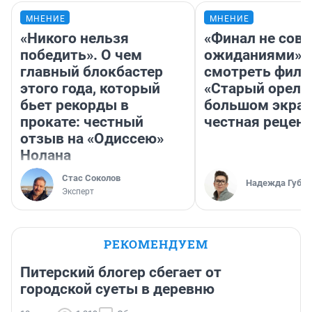
МНЕНИЕ
МНЕНИЕ
«Никого нельзя
«Финал не совп
победить». О чем
ожиданиями»: 
главный блокбастер
смотреть фил
этого года, который
«Старый орел» 
бьет рекорды в
большом экран
прокате: честный
честная рецен
отзыв на «Одиссею»
Нолана
Стас Соколов
Надежда Губар
Эксперт
РЕКОМЕНДУЕМ
Питерский блогер сбегает от
городской суеты в деревню