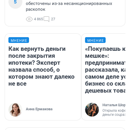
5
обесточены из-за несанкционированных
раскопок
4 865
27
МНЕНИЕ
МНЕНИЕ
Как вернуть деньги
«Покупаешь ко
после закрытия
мешке»:
ипотеки? Эксперт
предпринимат
назвала способ, о
рассказала, как
котором знают далеко
самом деле ус
не все
бизнес со скл
дешевых това
Наталья Шорох
Анна Ермакова
Открыла кофейн
деньги соцразв