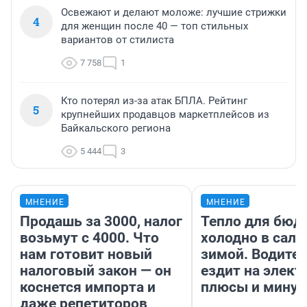
Освежают и делают моложе: лучшие стрижки
4
для женщин после 40 — топ стильных
вариантов от стилиста
7 758
1
Кто потерял из-за атак БПЛА. Рейтинг
5
крупнейших продавцов маркетплейсов из
Байкальского региона
5 444
3
МНЕНИЕ
МНЕНИЕ
Продашь за 3000, налог
Тепло для бюд
возьмут с 4000. Что
холодно в сало
нам готовит новый
зимой. Водител
налоговый закон — он
ездит на элект
коснется импорта и
плюсы и мину
даже репетиторов