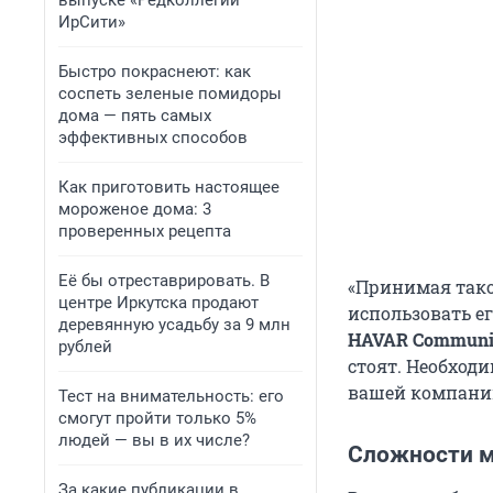
выпуске «Редколлегии
ИрСити»
Быстро покраснеют: как
соспеть зеленые помидоры
дома — пять самых
эффективных способов
Как приготовить настоящее
мороженое дома: 3
проверенных рецепта
Её бы отреставрировать. В
«Принимая тако
центре Иркутска продают
использовать е
деревянную усадьбу за 9 млн
HAVAR Communic
рублей
стоят. Необходи
вашей компани
Тест на внимательность: его
смогут пройти только 5%
людей — вы в их числе?
Сложности 
За какие публикации в