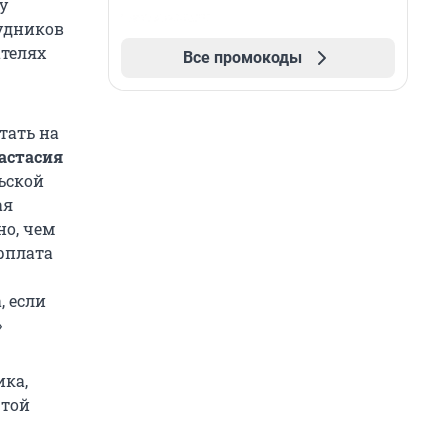
у
рудников
ателях
Все промокоды
тать на
астасия
льской
ая
но, чем
рплата
, если
»
ика,
 той