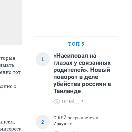
ТОП 5
«Насиловал на
оторые
1
глазах у связанных
нимать
родителей». Новый
енно тот
поворот в деле
убийства россиян в
вание с
Таиланде
.
13 484
7
О`КЕЙ закрывается в
2
ансия,
Иркутске
 интереса