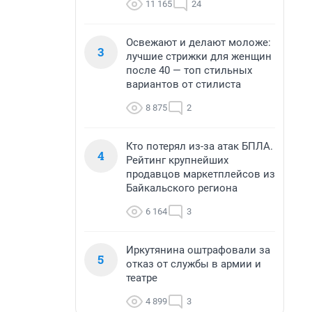
11 165
24
Освежают и делают моложе:
3
лучшие стрижки для женщин
после 40 — топ стильных
вариантов от стилиста
8 875
2
Кто потерял из-за атак БПЛА.
4
Рейтинг крупнейших
продавцов маркетплейсов из
Байкальского региона
6 164
3
Иркутянина оштрафовали за
5
отказ от службы в армии и
театре
4 899
3