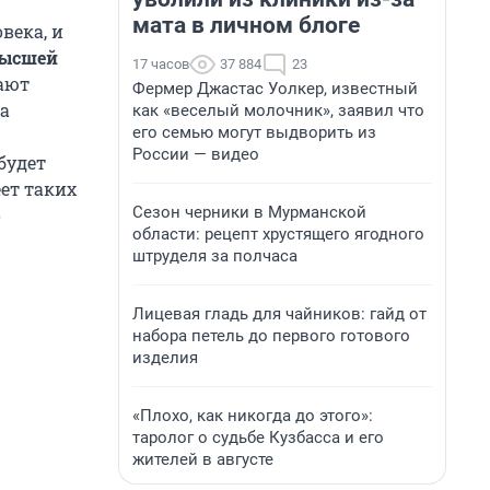
мата в личном блоге
века, и
Высшей
17 часов
37 884
23
ают
Фермер Джастас Уолкер, известный
а
как «веселый молочник», заявил что
его семью могут выдворить из
России — видео
будет
ет таких
Сезон черники в Мурманской
о
области: рецепт хрустящего ягодного
штруделя за полчаса
Лицевая гладь для чайников: гайд от
набора петель до первого готового
изделия
«Плохо, как никогда до этого»:
таролог о судьбе Кузбасса и его
жителей в августе