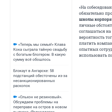
«На собеседован
обязательно пр
школы корпора
личные обстоят
соглашаться на
вероятность тог
платить компан
«Теперь мы семья!» Клава
опытных сотруд
Кока сыграла тайную свадьбу
с богатым блогером. В какую
использовать п
сумму всё обошлось
Блэкаут в Ангарске: 58
подстанций обесточены из-за
несанкционированных
раскопок
«Ольхон не резиновый».
Обсуждаем проблемы на
переправе на остров в новом