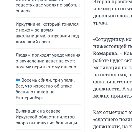
Вторая проблема
соцсетях вас уволят с работы:
чрезмерно опыт
список
довольно сложн
труда.
Иркутянина, который гонялся
с ножом за двумя
школьницами, отправили под
«Сотруднику, ко
домашний арест
нижестоящей по
Комарова
. – К
Людям приходят уведомления
работе будет с
о зачислении денег на счет:
почему верить этому опасно
мотивация на т
на остальных, 
Восемь сбили, три упали.
едва ли дотяне
Все, что известно об атаке
должности. А з
беспилотников на
можно принять 
Екатеринбург
Выживших на севере
Как отмечают э
Иркутской области пилотов
«сдавшего позиц
скоро выпишут из больницы
должности, на 