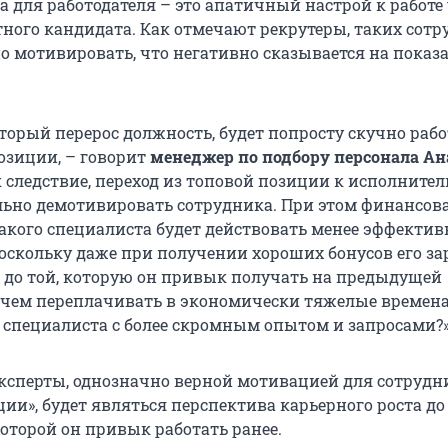
 для работодателя – это апатичный настрой к работе 
ного кандидата. Как отмечают рекрутеры, таких сот
о мотивировать, что негативно сказывается на показ
торый перерос должность, будет попросту скучно рабо
зиции, – говорит
менеджер по подбору персонала Ан
ак следствие, переход из топовой позиции к исполните
ильно демотивировать сотрудника. При этом финансов
акого специалиста будет действовать менее эффектив
поскольку даже при получении хороших бонусов его за
т до той, которую он привык получать на предыдущей
ачем переплачивать в экономически тяжелые времена
специалиста с более скромным опытом и запросами?
ксперты, однозначно верной мотивацией для сотрудн
ии», будет являться перспектива карьерного роста до
которой он привык работать ранее.