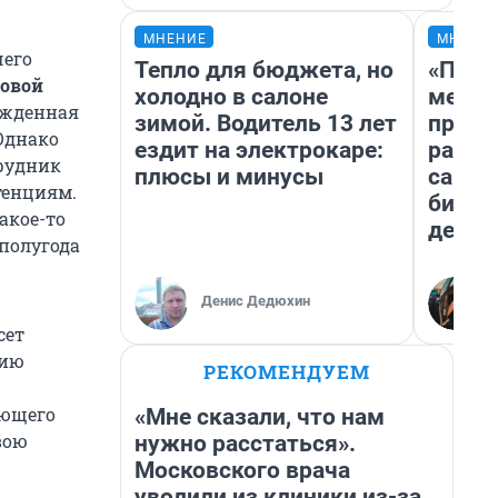
МНЕНИЕ
МНЕНИ
чего
Тепло для бюджета, но
«Поку
говой
холодно в салоне
мешке
нужденная
зимой. Водитель 13 лет
предп
 Однако
ездит на электрокаре:
расска
трудник
плюсы и минусы
самом
тенциям.
бизне
акое-то
дешев
полугода
Денис Дедюхин
сет
цию
РЕКОМЕНДУЕМ
ующего
«Мне сказали, что нам
вою
нужно расстаться».
Московского врача
уволили из клиники из-за