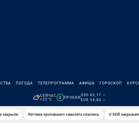
СТВА
ПОГОДА
ТЕЛЕПРОГРАММА
АФИША
ГОРОСКОП
КУРС
USD 82,17
СЕЙЧАС
0
ПРОБКИ
+22°C
EUR 94,84
е закрыли
Летчики пропавшего самолета спаслись
О`КЕЙ закрывает