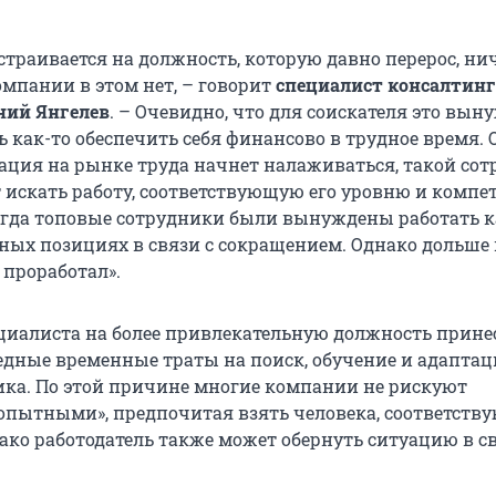
страивается на должность, которую давно перерос, ни
омпании в этом нет, – говорит
специалист консалтин
ний Янгелев
. – Очевидно, что для соискателя это вы
ь как-то обеспечить себя финансово в трудное время.
уация на рынке труда начнет налаживаться, такой со
т искать работу, соответствующую его уровню и компе
огда топовые сотрудники были вынуждены работать к
ных позициях в связи с сокращением. Однако дольше 
 проработал».
ециалиста на более привлекательную должность прине
дные временные траты на поиск, обучение и адапта
ика. По этой причине многие компании не рискуют
«опытными», предпочитая взять человека, соответств
ако работодатель также может обернуть ситуацию в с