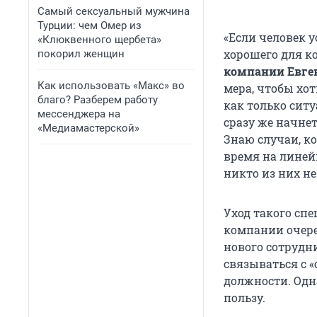
Самый сексуальный мужчина
Турции: чем Омер из
«Если человек у
«Клюквенного щербета»
хорошего для к
покорил женщин
компании Евге
Как использовать «Макс» во
мера, чтобы хот
благо? Разберем работу
как только сит
мессенджера на
сразу же начне
«Медиамастерской»
Знаю случаи, к
время на линей
никто из них не
Уход такого сп
компании очере
нового сотрудн
связываться с 
должности. Одн
пользу.