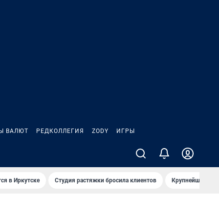
Ы ВАЛЮТ
РЕДКОЛЛЕГИЯ
ZODY
ИГРЫ
ся в Иркутске
Студия растяжки бросила клиентов
Крупнейшие про