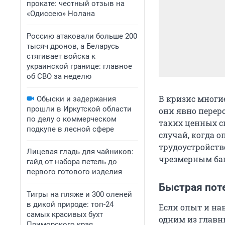
прокате: честный отзыв на
«Одиссею» Нолана
Россию атаковали больше 200
тысяч дронов, а Беларусь
стягивает войска к
украинской границе: главное
об СВО за неделю
В кризис многи
Обыски и задержания
прошли в Иркутской области
они явно перер
по делу о коммерческом
таких ценных сп
подкупе в лесной сфере
случай, когда 
трудоустройстве
Лицевая гладь для чайников:
чрезмерным баг
гайд от набора петель до
первого готового изделия
Быстрая пот
Тигры на пляже и 300 оленей
в дикой природе: топ-24
Если опыт и на
самых красивых бухт
одним из главн
Приморского края