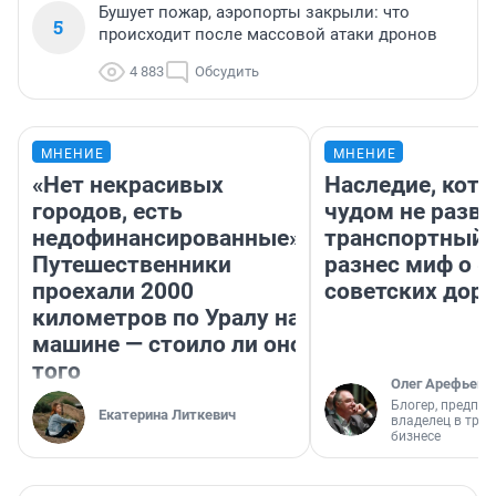
Бушует пожар, аэропорты закрыли: что
5
происходит после массовой атаки дронов
4 883
Обсудить
МНЕНИЕ
МНЕНИЕ
«Нет некрасивых
Наследие, кото
городов, есть
чудом не разва
недофинансированные».
транспортный 
Путешественники
разнес миф о 
проехали 2000
советских доро
километров по Уралу на
машине — стоило ли оно
того
Олег Арефьев
Блогер, предпри
Екатерина Литкевич
владелец в тра
бизнесе