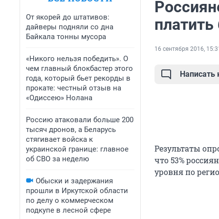
Россиян
От якорей до штативов:
платить
дайверы подняли со дна
Байкала тонны мусора
16 сентября 2016, 15:3
«Никого нельзя победить». О
чем главный блокбастер этого
Написать
года, который бьет рекорды в
прокате: честный отзыв на
«Одиссею» Нолана
Россию атаковали больше 200
тысяч дронов, а Беларусь
стягивает войска к
Результаты опр
украинской границе: главное
об СВО за неделю
что 53% россия
уровня по реги
Обыски и задержания
прошли в Иркутской области
по делу о коммерческом
подкупе в лесной сфере