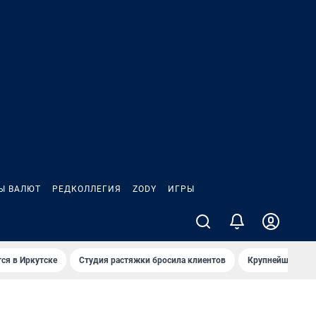
Ы ВАЛЮТ
РЕДКОЛЛЕГИЯ
ZODY
ИГРЫ
ся в Иркутске
Студия растяжки бросила клиентов
Крупнейшие про