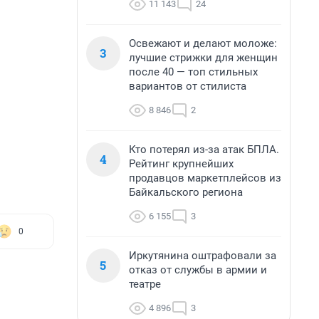
11 143
24
Освежают и делают моложе:
3
лучшие стрижки для женщин
после 40 — топ стильных
вариантов от стилиста
8 846
2
Кто потерял из-за атак БПЛА.
4
Рейтинг крупнейших
продавцов маркетплейсов из
Байкальского региона
6 155
3
0
Иркутянина оштрафовали за
5
отказ от службы в армии и
театре
4 896
3