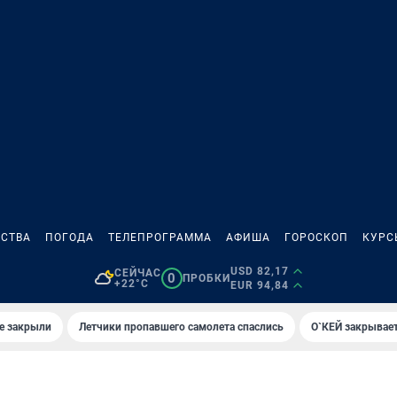
СТВА
ПОГОДА
ТЕЛЕПРОГРАММА
АФИША
ГОРОСКОП
КУРС
USD 82,17
СЕЙЧАС
0
ПРОБКИ
+22°C
EUR 94,84
е закрыли
Летчики пропавшего самолета спаслись
О`КЕЙ закрывает