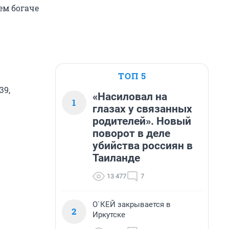
ем богаче
ТОП 5
39,
«Насиловал на
1
глазах у связанных
родителей». Новый
поворот в деле
убийства россиян в
Таиланде
13 477
7
О`КЕЙ закрывается в
2
Иркутске