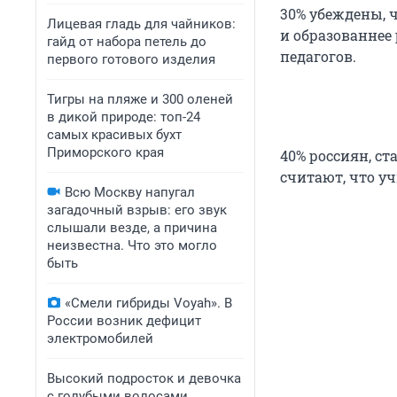
30% убеждены, 
Лицевая гладь для чайников:
и образованнее
гайд от набора петель до
педагогов.
первого готового изделия
Тигры на пляже и 300 оленей
в дикой природе: топ-24
самых красивых бухт
Приморского края
40% россиян, ст
считают, что у
Всю Москву напугал
загадочный взрыв: его звук
слышали везде, а причина
неизвестна. Что это могло
быть
«Смели гибриды Voyah». В
России возник дефицит
электромобилей
Высокий подросток и девочка
с голубыми волосами