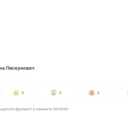
на Пискунович
0
0
0
ыделите фрагмент и нажмите Ctrl+Enter