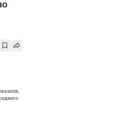
но
оказали,
реднего