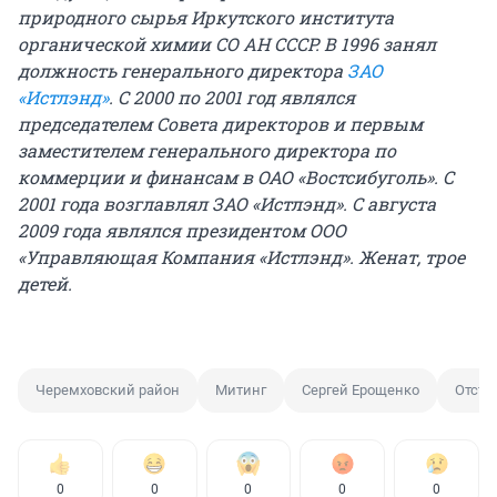
природного сырья Иркутского института
органической химии СО АН СССР. В 1996 занял
должность генерального директора
ЗАО
«Истлэнд»
. С 2000 по 2001 год являлся
председателем Совета директоров и первым
заместителем генерального директора по
коммерции и финансам в ОАО «Востсибуголь». С
2001 года возглавлял ЗАО «Истлэнд». С августа
2009 года являлся президентом ООО
«Управляющая Компания «Истлэнд». Женат, трое
детей.
Черемховский район
Митинг
Сергей Ерощенко
Отста
0
0
0
0
0