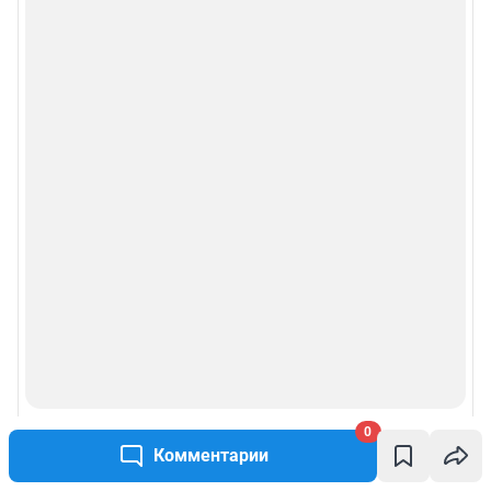
рекламы»
Политика конфиденциальности и обработки персональных данных и
правила использования сайта
© ООО «Сеть городских порталов»
© ООО «Интернет Технологии»
0
Комментарии