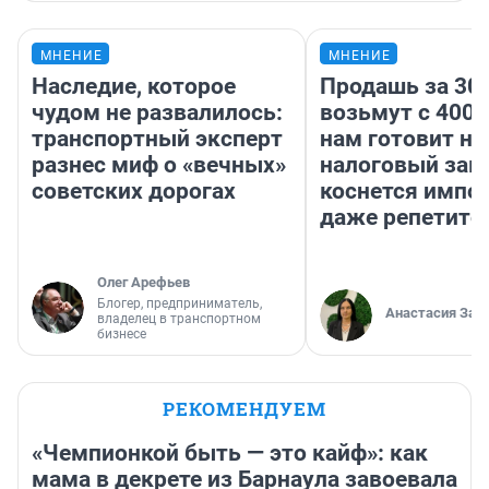
МНЕНИЕ
МНЕНИЕ
Наследие, которое
Продашь за 300
чудом не развалилось:
возьмут с 4000
транспортный эксперт
нам готовит н
разнес миф о «вечных»
налоговый зако
советских дорогах
коснется импор
даже репетито
Олег Арефьев
Блогер, предприниматель,
Анастасия Зав
владелец в транспортном
бизнесе
РЕКОМЕНДУЕМ
«Чемпионкой быть — это кайф»: как
мама в декрете из Барнаула завоевала