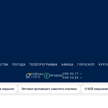
СТВА
ПОГОДА
ТЕЛЕПРОГРАММА
АФИША
ГОРОСКОП
КУРС
USD 82,17
СЕЙЧАС
2
ПРОБКИ
+19°C
EUR 94,84
е закрыли
Летчики пропавшего самолета спаслись
О`КЕЙ закрывает