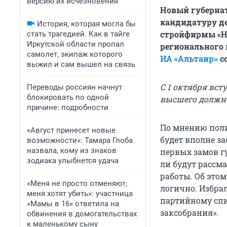
версию их исчезновения
Новый губернат
кандидатуру де
История, которая могла бы
стройфирмы «Но
стать трагедией. Как в тайге
Иркутской области пропал
регионального 
самолет, экипаж которого
ИА «Альтаир»
с
выжил и сам вышел на связь
С 1 октября вст
Переводы россиян начнут
блокировать по одной
высшего должно
причине: подробности
По мнению поли
«Август принесет новые
будет вполне 
возможности»: Тамара Глоба
назвала, кому из знаков
первых замов г
зодиака улыбнется удача
ли будут рассм
работы. Об этом
«Меня не просто отменяют,
логично. Избра
меня хотят убить»: участница
партийному спи
«Мамы в 16» ответила на
заксобрания».
обвинения в домогательствах
к маленькому сыну