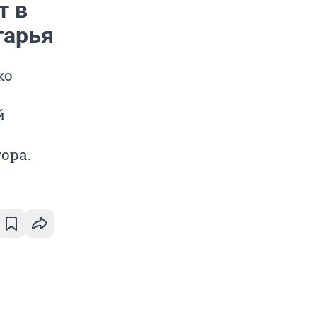
т в
гарья
ко
й
ора.