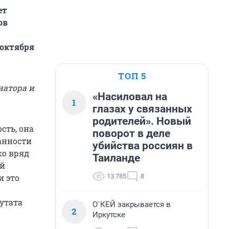
ет
ов
 октября
ТОП 5
натора и
«Насиловал на
1
глазах у связанных
родителей». Новый
сть, она
поворот в деле
анности
убийства россиян в
ко вряд
Таиланде
ей
13 785
8
и это
утата
О`КЕЙ закрывается в
2
Иркутске