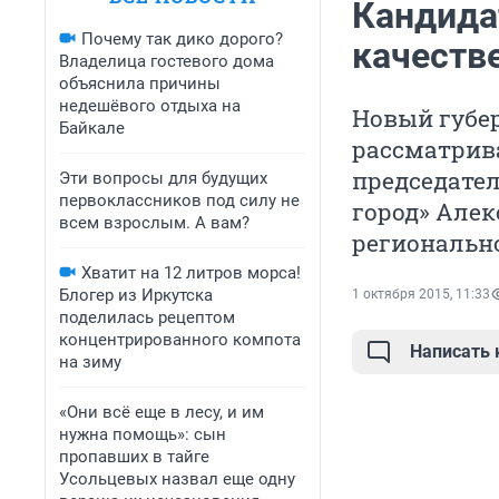
Кандида
Почему так дико дорого?
качеств
Владелица гостевого дома
объяснила причины
недешёвого отдыха на
Новый губер
Байкале
рассматрива
председате
Эти вопросы для будущих
первоклассников под силу не
город» Алек
всем взрослым. А вам?
регионально
Хватит на 12 литров морса!
Блогер из Иркутска
1 октября 2015, 11:33
поделилась рецептом
концентрированного компота
Написать
на зиму
«Они всё еще в лесу, и им
нужна помощь»: сын
пропавших в тайге
Усольцевых назвал еще одну