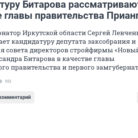
туру Битарова рассматриваю
е главы правительства Приан
натор Иркутской области Сергей Левчен
ет кандидатуру депутата заксобрания и
ля совета директоров стройфирмы «Новы
сандра Битарова в качестве главы
го правительства и первого замгубернат
552
 комментарий