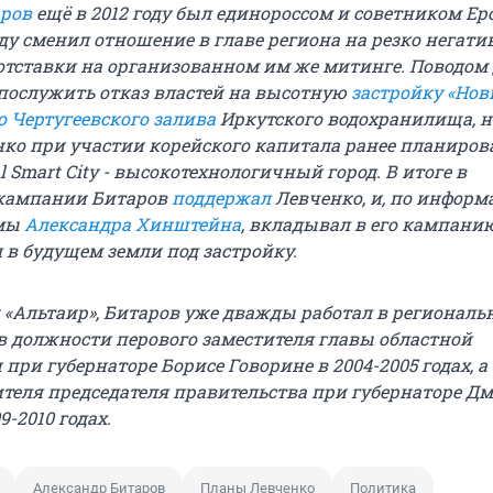
аров
ещё в 2012 году был единороссом и советником Ер
оду сменил отношение в главе региона на резко негатив
 отставки на организованном им же митинге. Поводом
послужить отказ властей на высотную
застройку «Но
о Чертугеевского залива
Иркутского водохранилища, н
ко при участии корейского капитала ранее планиров
l Smart City - высокотехнологичный город. В итоге в
кампании Битаров
поддержал
Левченко, и, по инфор
умы
Александра Хинштейна
, вкладывал в его кампани
 в будущем земли под застройку.
«Альтаир», Битаров уже дважды работал в региональ
 в должности перового заместителя главы областной
ри губернаторе Борисе Говорине в 2004-2005 годах, а
ителя председателя правительства при губернаторе Д
9-2010 годах.
Александр Битаров
Планы Левченко
Политика