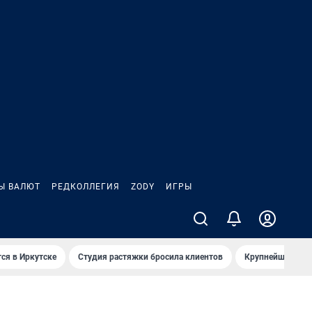
Ы ВАЛЮТ
РЕДКОЛЛЕГИЯ
ZODY
ИГРЫ
ся в Иркутске
Студия растяжки бросила клиентов
Крупнейшие про