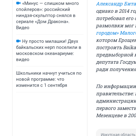
Александр Бит
«Минус — слишком много
спойлеров»: российский
однако в 2014 г
ниндзя-скульптор снялся в
потребовал его
сериале «Дом Дракона».
размолвки мог 
Видео
городом» Малог
котором Ерощен
Ну просто милашки! Двух
построить Baika
байкальских нерп поселили в
московском океанариуме:
предвыборной 
видео
депутата Госд
ради получения
Школьники начнут учиться по
новой программе: что
изменится с 1 сентября
По информации 
правительстве:
администрации п
первого замест
Мезенцеве в 200
Иркутская область