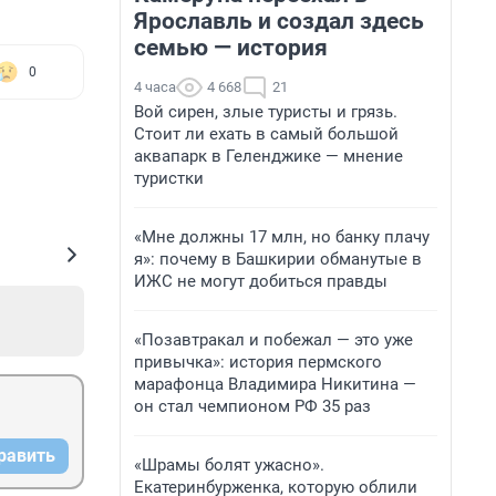
Ярославль и создал здесь
семью — история
0
4 часа
4 668
21
Вой сирен, злые туристы и грязь.
Стоит ли ехать в самый большой
аквапарк в Геленджике — мнение
туристки
«Мне должны 17 млн, но банку плачу
я»: почему в Башкирии обманутые в
ИЖС не могут добиться правды
«Позавтракал и побежал — это уже
привычка»: история пермского
марафонца Владимира Никитина —
он стал чемпионом РФ 35 раз
равить
«Шрамы болят ужасно».
Екатеринбурженка, которую облили