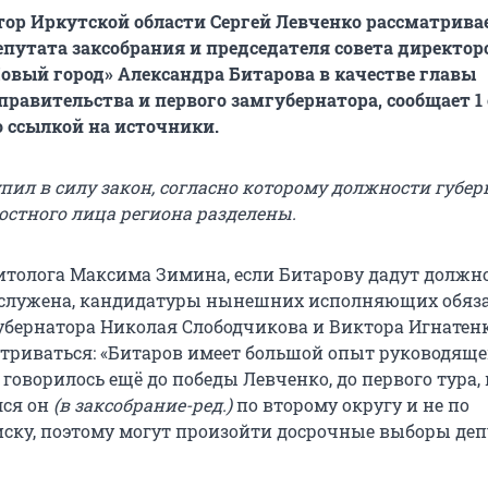
ор Иркутской области Сергей Левченко рассматрива
путата заксобрания и председателя совета директор
вый город» Александра Битарова в качестве главы
правительства и первого замгубернатора, сообщает 1
о ссылкой на источники.
упил в силу закон, согласно которому должности губер
стного лица региона разделены.
толога Максима Зимина, если Битарову дадут должно
заслужена, кандидатуры нынешних исполняющих обяз
убернатора Николая Слободчикова и Виктора Игнатен
атриваться: «Битаров имеет большой опыт руководящ
 говорилось ещё до победы Левченко, до первого тура, 
лся он
(в заксобрание-ред.)
по второму округу и не по
ску, поэтому могут произойти досрочные выборы деп