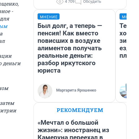
4 709
Обсудить
ощенко,
ное -
МНЕНИЕ
МНЕНИ
 для
Был долг, а теперь —
Тепло
вым
пенсия! Как вместо
холод
а
повисших в воздухе
зимой
ал
алиментов получать
ездит
реальные деньги:
плюсы
мации
разбор иркутского
ю деньги
юриста
ном
Маргарита Ярошенко
 затем
РЕКОМЕНДУЕМ
митрии
«Мечтал о большой
жизни»: иностранец из
Камеруна переехал в