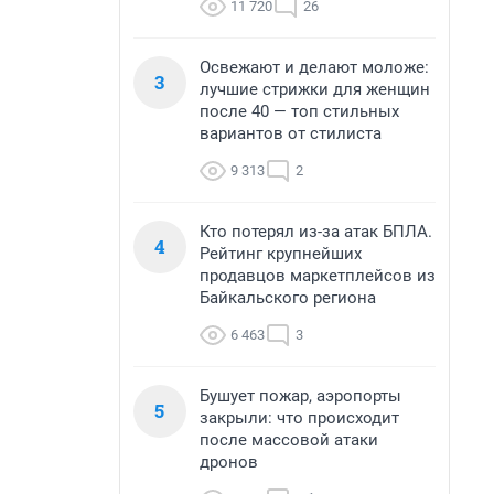
11 720
26
Освежают и делают моложе:
3
лучшие стрижки для женщин
после 40 — топ стильных
вариантов от стилиста
9 313
2
Кто потерял из-за атак БПЛА.
4
Рейтинг крупнейших
продавцов маркетплейсов из
Байкальского региона
6 463
3
Бушует пожар, аэропорты
5
закрыли: что происходит
после массовой атаки
дронов