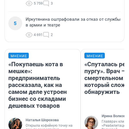
5 759
3
Иркутянина оштрафовали за отказ от службы
5
в армии и театре
4 691
2
МНЕНИЕ
МНЕНИЕ
«Покупаешь кота в
«Спуталась реч
мешке»:
пургу». Врач — 
предприниматель
смертельном д
рассказала, как на
который слож
самом деле устроен
обнаружить
бизнес со складами
дешевых товаров
Ирина Волкова
Наталья Шорохова
Главврач клини
Открыла кофейную точку на
«Реабилитация 