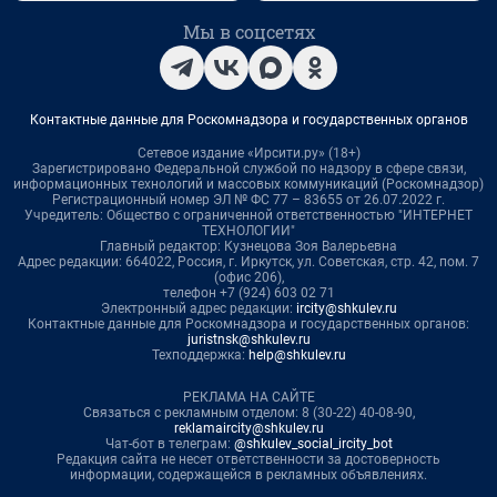
Мы в соцсетях
Контактные данные для Роскомнадзора и государственных органов
Сетевое издание «Ирсити.ру» (18+)
Зарегистрировано Федеральной службой по надзору в сфере связи,
информационных технологий и массовых коммуникаций (Роскомнадзор)
Регистрационный номер ЭЛ № ФС 77 – 83655 от 26.07.2022 г.
Учредитель: Общество с ограниченной ответственностью "ИНТЕРНЕТ
ТЕХНОЛОГИИ"
Главный редактор: Кузнецова Зоя Валерьевна
Адрес редакции: 664022, Россия, г. Иркутск, ул. Советская, стр. 42, пом. 7
(офис 206),
телефон +7 (924) 603 02 71
Электронный адрес редакции:
ircity@shkulev.ru
Контактные данные для Роскомнадзора и государственных органов:
juristnsk@shkulev.ru
Техподдержка:
help@shkulev.ru
РЕКЛАМА НА САЙТЕ
Связаться с рекламным отделом: 8 (30-22) 40-08-90,
reklamaircity@shkulev.ru
Чат-бот в телеграм:
@shkulev_social_ircity_bot
Редакция сайта не несет ответственности за достоверность
информации, содержащейся в рекламных объявлениях.