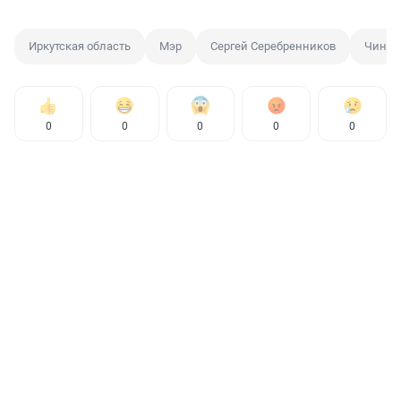
Иркутская область
Мэр
Сергей Серебренников
Чинов
0
0
0
0
0