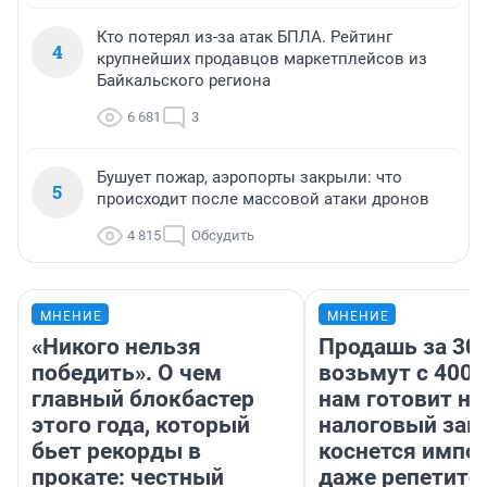
Кто потерял из-за атак БПЛА. Рейтинг
4
крупнейших продавцов маркетплейсов из
Байкальского региона
6 681
3
Бушует пожар, аэропорты закрыли: что
5
происходит после массовой атаки дронов
4 815
Обсудить
МНЕНИЕ
МНЕНИЕ
«Никого нельзя
Продашь за 300
победить». О чем
возьмут с 4000
главный блокбастер
нам готовит н
этого года, который
налоговый зако
бьет рекорды в
коснется импор
прокате: честный
даже репетито