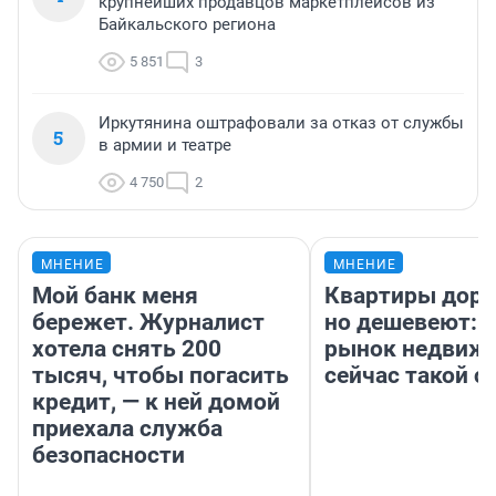
крупнейших продавцов маркетплейсов из
Байкальского региона
5 851
3
Иркутянина оштрафовали за отказ от службы
5
в армии и театре
4 750
2
МНЕНИЕ
МНЕНИЕ
Мой банк меня
Квартиры дор
бережет. Журналист
но дешевеют: 
хотела снять 200
рынок недвиж
тысяч, чтобы погасить
сейчас такой 
кредит, — к ней домой
приехала служба
безопасности